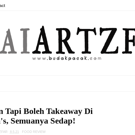
act
n Tapi Boleh Takeaway Di
s, Semuanya Sedap!
ZFAR
8.5.21
FOOD REVIEW