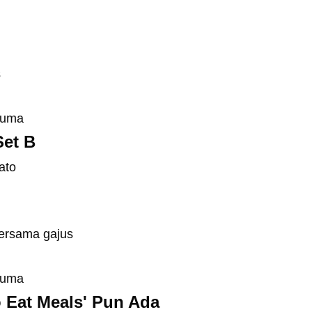
s
cuma
Set B
ato
bersama gajus
cuma
 Eat Meals' Pun Ada