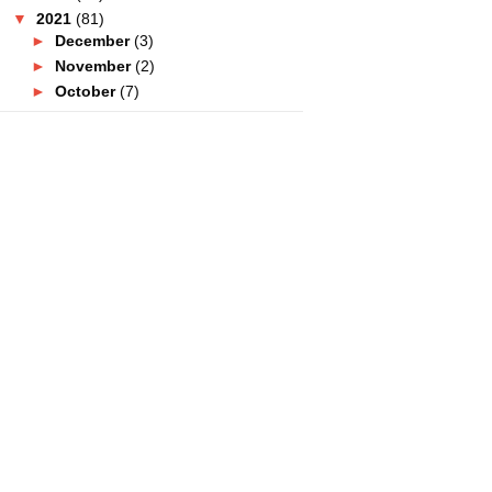
▼
2021
(81)
►
December
(3)
►
November
(2)
►
October
(7)
►
September
(8)
►
August
(10)
►
July
(11)
►
June
(4)
▼
May
(7)
Baru Tahu! Terdapat Alternatif
Kepada Perokok Tegar
Syurga Kuih Melayu Di Popia
Kuih Che Abang Uniten ...
Kecoh Pasal Blogger Pakai
Gelang Putih Langgar SOP
Beli Kek Apam Balik Dari Sweet
Passion Premium Cak...
Tak Boleh Dine-In Tapi Boleh
Takeaway Di Grandmama...
PKP Lagi! Tapi Lulu Hypermarket