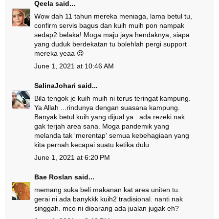
Qeela
said...
Wow dah 11 tahun mereka meniaga, lama betul tu,
confirm servis bagus dan kuih muih pon nampak
sedap2 belaka! Moga maju jaya hendaknya, siapa
yang duduk berdekatan tu bolehlah pergi support
mereka yeaa 😍
June 1, 2021 at 10:46 AM
SalinaJohari
said...
Bila tengok je kuih muih ni terus teringat kampung.
Ya Allah ...rindunya dengan suasana kampung.
Banyak betul kuih yang dijual ya . ada rezeki nak
gak terjah area sana. Moga pandemik yang
melanda tak 'merentap' semua kebehagiaan yang
kita pernah kecapai suatu ketika dulu
June 1, 2021 at 6:20 PM
Bae Roslan
said...
memang suka beli makanan kat area uniten tu.
gerai ni ada banykkk kuih2 tradisional. nanti nak
singgah. mco ni dioarang ada jualan jugak eh?