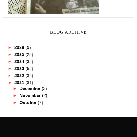
BLOG ARCHIVE
►
2026
(9)
►
2025
(25)
►
2024
(38)
►
2023
(53)
►
2022
(39)
▼
2021
(81)
►
December
(3)
►
November
(2)
►
October
(7)
►
September
(8)
►
August
(10)
►
July
(11)
►
June
(4)