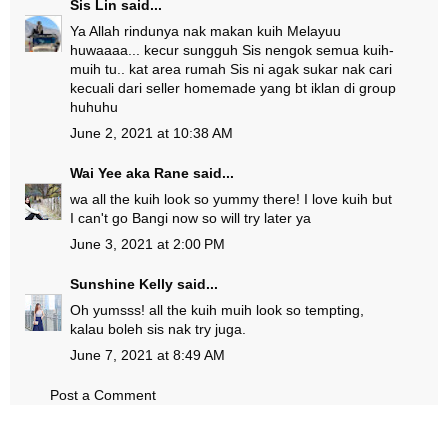
Sis Lin
said...
Ya Allah rindunya nak makan kuih Melayuu
huwaaaa... kecur sungguh Sis nengok semua kuih-
muih tu.. kat area rumah Sis ni agak sukar nak cari
kecuali dari seller homemade yang bt iklan di group
huhuhu
June 2, 2021 at 10:38 AM
Wai Yee aka Rane
said...
wa all the kuih look so yummy there! I love kuih but
I can't go Bangi now so will try later ya
June 3, 2021 at 2:00 PM
Sunshine Kelly
said...
Oh yumsss! all the kuih muih look so tempting,
kalau boleh sis nak try juga.
June 7, 2021 at 8:49 AM
Post a Comment