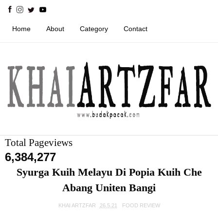
Home
About
Category
Contact
Total Pageviews
6,384,277
Syurga Kuih Melayu Di Popia Kuih Che
Abang Uniten Bangi
KHAI ARTZFAR
26.5.21
FOOD REVIEW