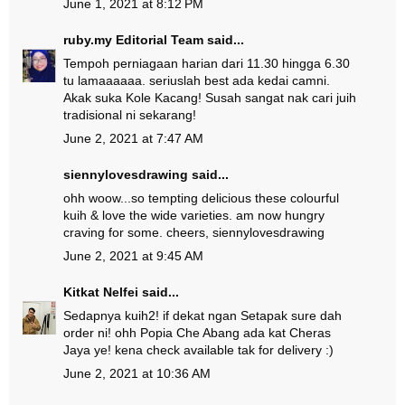
June 1, 2021 at 8:12 PM
ruby.my Editorial Team
said...
Tempoh perniagaan harian dari 11.30 hingga 6.30
tu lamaaaaaa. seriuslah best ada kedai camni.
Akak suka Kole Kacang! Susah sangat nak cari juih
tradisional ni sekarang!
June 2, 2021 at 7:47 AM
siennylovesdrawing
said...
ohh woow...so tempting delicious these colourful
kuih & love the wide varieties. am now hungry
craving for some. cheers, siennylovesdrawing
June 2, 2021 at 9:45 AM
Kitkat Nelfei
said...
Sedapnya kuih2! if dekat ngan Setapak sure dah
order ni! ohh Popia Che Abang ada kat Cheras
Jaya ye! kena check available tak for delivery :)
June 2, 2021 at 10:36 AM