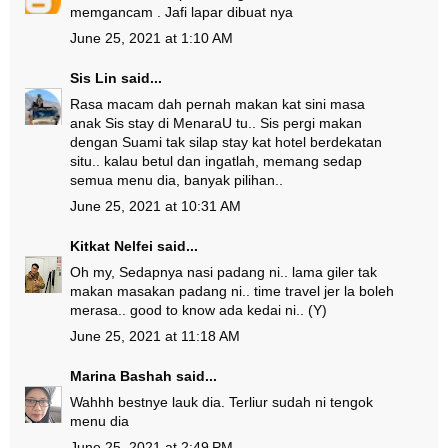
memgancam . Jafi lapar dibuat nya
June 25, 2021 at 1:10 AM
Sis Lin
said...
Rasa macam dah pernah makan kat sini masa
anak Sis stay di MenaraU tu.. Sis pergi makan
dengan Suami tak silap stay kat hotel berdekatan
situ.. kalau betul dan ingatlah, memang sedap
semua menu dia, banyak pilihan..
June 25, 2021 at 10:31 AM
Kitkat Nelfei
said...
Oh my, Sedapnya nasi padang ni.. lama giler tak
makan masakan padang ni.. time travel jer la boleh
merasa.. good to know ada kedai ni.. (Y)
June 25, 2021 at 11:18 AM
Marina Bashah
said...
Wahhh bestnye lauk dia. Terliur sudah ni tengok
menu dia
June 25, 2021 at 2:49 PM