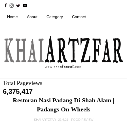
Home
About
Category
Contact
Total Pageviews
6,375,417
Restoran Nasi Padang Di Shah Alam |
Padangs On Wheels
KHAI ARTZFAR
21.6.21
FOOD REVIEW