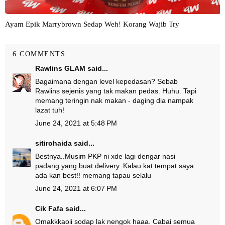
Ayam Epik Marrybrown Sedap Weh! Korang Wajib Try
6 COMMENTS:
Rawlins GLAM
said...
Bagaimana dengan level kepedasan? Sebab
Rawlins sejenis yang tak makan pedas. Huhu. Tapi
memang teringin nak makan - daging dia nampak
lazat tuh!
June 24, 2021 at 5:48 PM
sitirohaida
said...
Bestnya..Musim PKP ni xde lagi dengar nasi
padang yang buat delivery..Kalau kat tempat saya
ada kan best!! memang tapau selalu
June 24, 2021 at 6:07 PM
Cik Fafa
said...
Omakkkaoii sodap lak nengok haaa. Cabai semua