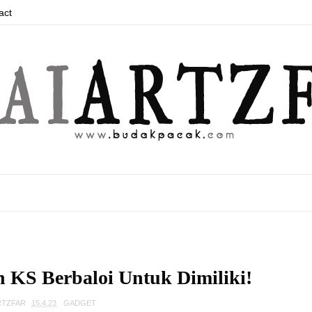
act
h KS Berbaloi Untuk Dimiliki!
RTZFAR
15.4.23
GADGET