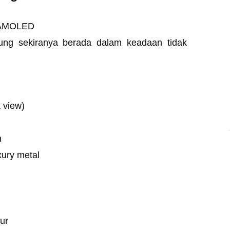
a AMOLED
ntung sekiranya berada dalam keadaan tidak
k view)
n
uxury metal
dur