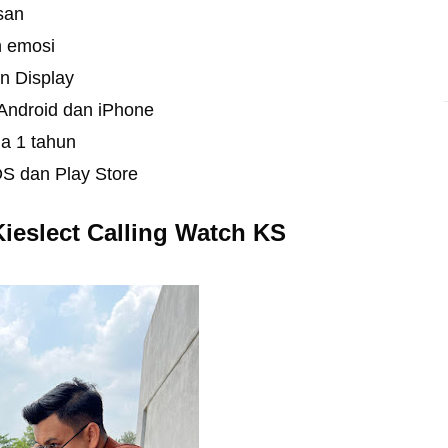
asan
n emosi
On Display
Android dan iPhone
ma 1 tahun
OS dan Play Store
eslect Calling Watch KS