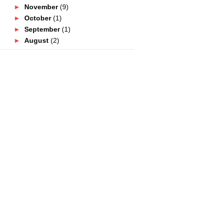
►
November
(9)
►
October
(1)
►
September
(1)
►
August
(2)
►
July
(5)
►
June
(7)
►
May
(2)
▼
April
(4)
HUAWEI'S MOST ANTICIPATED
P60 PRO SETS TO LAUNCH
O...
Kieslect Calling Watch KS
Berbaloi Untuk Dimiliki!
Nak Kasut Raya? Larrie Pilihan
Terbaik
Buffet Ramadhan Sedap Shah
Alam 2023 : The Venue ...
►
March
(14)
►
February
(3)
►
January
(1)