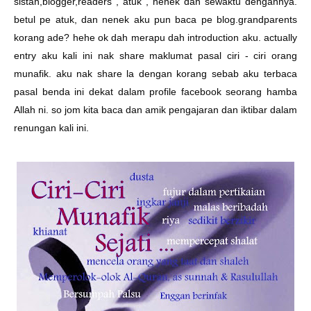
sistah,blogger,readers , atuk , nenek dan sewaktu dengannya.
betul pe atuk, dan nenek aku pun baca pe blog.grandparents
korang ade? hehe ok dah merapu dah introduction aku. actually
entry aku kali ini nak share maklumat pasal ciri - ciri orang
munafik. aku nak share la dengan korang sebab aku terbaca
pasal benda ini dekat dalam profile facebook seorang hamba
Allah ni. so jom kita baca dan amik pengajaran dan iktibar dalam
renungan kali ini.