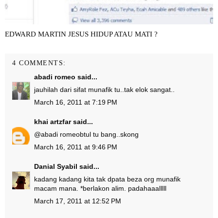
EDWARD MARTIN JESUS HIDUP ATAU MATI ?
4 COMMENTS:
abadi romeo
said...
jauhilah dari sifat munafik tu..tak elok sangat..
March 16, 2011 at 7:19 PM
khai artzfar
said...
@
abadi romeo
btul tu bang..skong
March 16, 2011 at 9:46 PM
Danial Syabil
said...
kadang kadang kita tak dpata beza org munafik
macam mana. *berlakon alim. padahaaalllll
March 17, 2011 at 12:52 PM