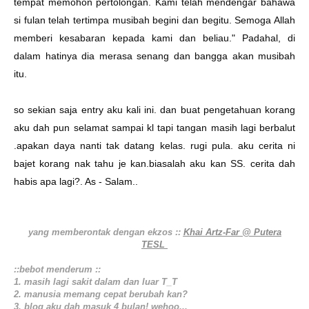
tempat memohon pertolongan. Kami telah mendengar bahawa
si fulan telah tertimpa musibah begini dan begitu. Semoga Allah
memberi kesabaran kepada kami dan beliau." Padahal, di
dalam hatinya dia merasa senang dan bangga akan musibah
itu.
so sekian saja entry aku kali ini. dan buat pengetahuan korang
aku dah pun selamat sampai kl tapi tangan masih lagi berbalut
.apakan daya nanti tak datang kelas. rugi pula. aku cerita ni
bajet korang nak tahu je kan.biasalah aku kan SS. cerita dah
habis apa lagi?. As - Salam..
yang memberontak dengan ekzos ::
Khai Artz-Far @ Putera
TESL
::bebot menderum ::
1. masih lagi sakit dalam dan luar T_T
2. manusia memang cepat berubah kan?
3. blog aku dah masuk 4 bulan! wehoo...