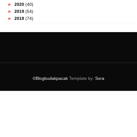
►
2020
(40)
►
2019
(54)
►
2018
(74)
►
2017
(151)
►
2016
(115)
►
2015
(117)
►
2014
(164)
►
2013
(47)
►
2012
(69)
▼
2011
(152)
►
December
(3)
©Blogbudakpacak
Template by:
Sora
►
November
(4)
►
October
(8)
►
September
(7)
►
August
(12)
►
July
(19)
►
June
(9)
►
May
(9)
►
April
(13)
▼
March
(20)