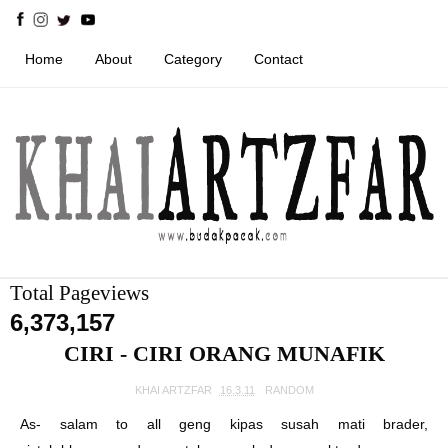
Home
About
Category
Contact
Total Pageviews
6,373,157
CIRI - CIRI ORANG MUNAFIK
KHAI ARTZFAR
16.3.11
RANDOM
As- salam to all geng kipas susah mati brader,