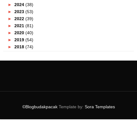
►
2024
(38)
►
2023
(53)
►
2022
(39)
►
2021
(81)
►
2020
(40)
►
2019
(54)
►
2018
(74)
►
2017
(151)
►
2016
(115)
►
2015
(117)
►
2014
(164)
►
2013
(47)
►
2012
(69)
▼
2011
(152)
►
December
(3)
©Blogbudakpacak
Template by:
Sora Templates
►
November
(4)
►
October
(8)
►
September
(7)
►
August
(12)