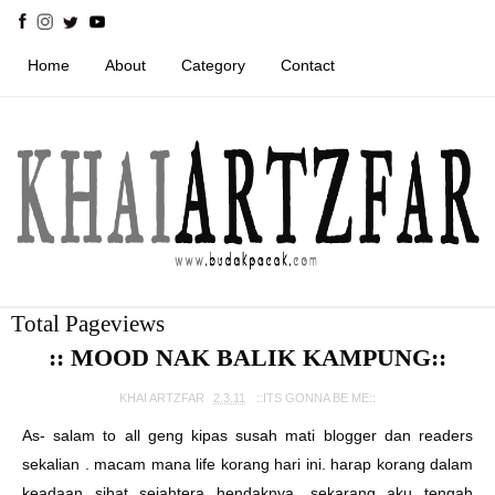
Home
About
Category
Contact
Total Pageviews
:: MOOD NAK BALIK KAMPUNG::
KHAI ARTZFAR
2.3.11
::ITS GONNA BE ME::
As- salam to all geng kipas susah mati blogger dan readers
sekalian . macam mana life korang hari ini. harap korang dalam
keadaan sihat sejahtera hendaknya. sekarang aku tengah