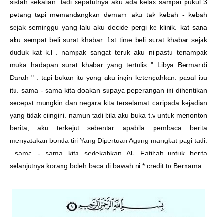
sistah sekalian. tadi sepatutnya aku ada kelas sampai pukul 3
petang tapi memandangkan demam aku tak kebah - kebah
sejak seminggu yang lalu aku decide pergi ke klinik. kat sana
aku sempat beli surat khabar. 1st time beli surat khabar sejak
duduk kat k.l . nampak sangat teruk aku ni.pastu tenampak
muka hadapan surat khabar yang tertulis " Libya Bermandi
Darah " . tapi bukan itu yang aku ingin ketengahkan. pasal isu
itu, sama - sama kita doakan supaya peperangan ini dihentikan
secepat mungkin dan negara kita terselamat daripada kejadian
yang tidak diingini. namun tadi bila aku buka t.v untuk menonton
berita, aku terkejut sebentar apabila pembaca berita
menyatakan bonda tiri Yang Dipertuan Agung mangkat pagi tadi.
sama - sama kita sedekahkan Al- Fatihah..untuk berita
selanjutnya korang boleh baca di bawah ni * credit to
Bernama