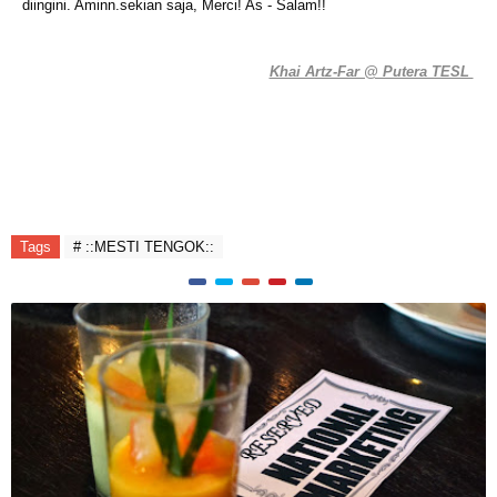
diingini. Aminn.sekian saja, Merci! As - Salam!!
yang memberontak dengan ekzos
::
Khai Artz-Far @ Putera TESL
::bebot menderum::
1. begitu banyak peristiwa dan petanda akhir zaman telah
muncul. doakan supaya diri kita berada dalam golongan beriman
hendaknya
Tags
# ::MESTI TENGOK::