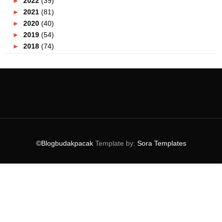
►
2022
(39)
►
2021
(81)
►
2020
(40)
►
2019
(54)
►
2018
(74)
►
2017
(151)
►
2016
(115)
►
2015
(117)
►
2014
(164)
►
2013
(47)
►
2012
(69)
▼
2011
(152)
►
December
(3)
©Blogbudakpacak
Template by:
Sora Templates
►
November
(4)
►
October
(8)
►
September
(7)
►
August
(12)
►
July
(19)
►
June
(9)
►
May
(9)