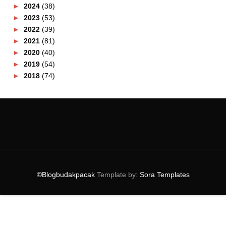
►
2024
(38)
►
2023
(53)
►
2022
(39)
►
2021
(81)
►
2020
(40)
►
2019
(54)
►
2018
(74)
►
2017
(151)
►
2016
(115)
►
2015
(117)
►
2014
(164)
►
2013
(47)
►
2012
(69)
▼
2011
(152)
►
December
(3)
©Blogbudakpacak
Template by:
Sora Templates
►
November
(4)
►
October
(8)
►
September
(7)
►
August
(12)
►
July
(19)