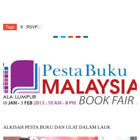
::bebot menderum:: jangan tunggu hari ni je nak berjimat eletrik,
hari lain pun kenalah berjimat sama yer...
Tags
# ::RSVP::
ALKISAH PESTA BUKU DAN ULAT DALAM LAUK