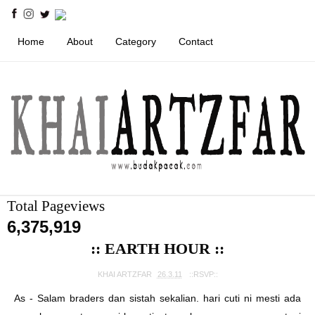
Home
About
Category
Contact
Total Pageviews
6,375,919
:: EARTH HOUR ::
KHAI ARTZFAR
26.3.11
::RSVP::
As - Salam braders dan sistah sekalian. hari cuti ni mesti ada