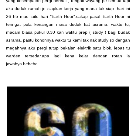
yang kesempatan pergi bercuti , tengok wayang pe semua tapi
aku duduk rumah je siapkan kerja yang mana tak siap. hari ini
26 hb mac iaitu hari "Earth Hour".cakap pasal Earth Hour ni
teringat pula kenangan masa duduk kat asrama. waktu tu,
macam biasa pukul 8.30 kan waktu prep ( study ) bagi budak
asrama. pastu kononnya waktu tu kami tak nak study so dengan
megahnya aku pergi tutup bekalan elektrik satu blok. lepas tu
warden tersedar.apa lagi kena kejar dengan rotan la
jawabya.hehehe.