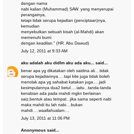
dengan nama
nabi kalian (Muhammad) SAW. yang menyerupai
perangainya,
tetapi tidak serupa kejadian (penciptaan)nya,
kemudian
menyebutkan sebuah kisah (al-Mahdi) akan
memenuhi bumi
dengan keadilan." (HR. Abu Dawud)
July 12, 2011 at 9:33 AM
aku adalah aku didlm aku ada aku...
said...
benar apa yg dikatakan oleh saidina ali....tidak
serupa kejadiannya.....tapi kite juga tidak boleh
menolak apa yg sahabat katakan juga.....jadi
kesimpulannya dua2 betul.....iaitu...tanda-tanda
kenabian ada pada mahdi mgkn berlainan
saiz,bentuk atau tempat...jika sama seperti nabi
maka mahdi itu lah nabi....bukan
mahdi.....waallahualam....
July 13, 2011 at 11:06 PM
Anonymous said...