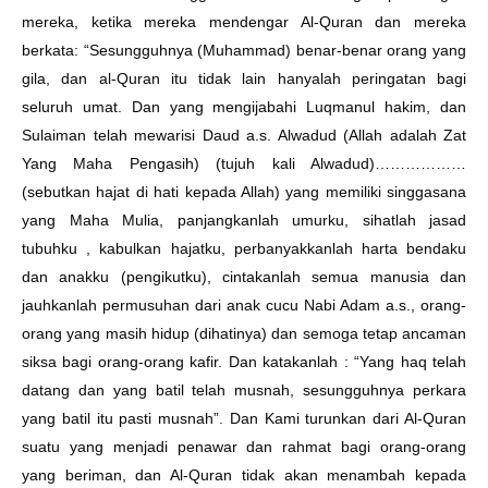
mereka, ketika mereka mendengar Al-Quran dan mereka
berkata: “Sesungguhnya (Muhammad) benar-benar orang yang
gila, dan al-Quran itu tidak lain hanyalah peringatan bagi
seluruh umat. Dan yang mengijabahi Luqmanul hakim, dan
Sulaiman telah mewarisi Daud a.s. Alwadud (Allah adalah Zat
Yang Maha Pengasih) (tujuh kali Alwadud)………………
(sebutkan hajat di hati kepada Allah) yang memiliki singgasana
yang Maha Mulia, panjangkanlah umurku, sihatlah jasad
tubuhku , kabulkan hajatku, perbanyakkanlah harta bendaku
dan anakku (pengikutku), cintakanlah semua manusia dan
jauhkanlah permusuhan dari anak cucu Nabi Adam a.s., orang-
orang yang masih hidup (dihatinya) dan semoga tetap ancaman
siksa bagi orang-orang kafir. Dan katakanlah : “Yang haq telah
datang dan yang batil telah musnah, sesungguhnya perkara
yang batil itu pasti musnah”. Dan Kami turunkan dari Al-Quran
suatu yang menjadi penawar dan rahmat bagi orang-orang
yang beriman, dan Al-Quran tidak akan menambah kepada