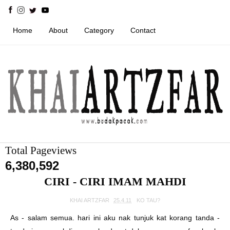
Home
About
Category
Contact
Total Pageviews
6,380,592
CIRI - CIRI IMAM MAHDI
KHAI ARTZFAR
25.4.11
KO TAU?
As - salam semua. hari ini aku nak tunjuk kat korang tanda -