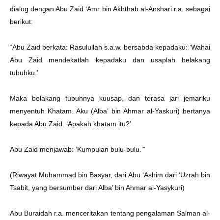
dialog dengan Abu Zaid ‘Amr bin Akhthab al-Anshari r.a. sebagai
berikut:
“Abu Zaid berkata: Rasulullah s.a.w. bersabda kepadaku: ‘Wahai
Abu Zaid mendekatlah kepadaku dan usaplah belakang
tubuhku.’
Maka belakang tubuhnya kuusap, dan terasa jari jemariku
menyentuh Khatam. Aku (Alba’ bin Ahmar al-Yaskuri) bertanya
kepada Abu Zaid: ‘Apakah khatam itu?’
Abu Zaid menjawab: ‘Kumpulan bulu-bulu.’”
(Riwayat Muhammad bin Basyar, dari Abu ‘Ashim dari ‘Uzrah bin
Tsabit, yang bersumber dari Alba’ bin Ahmar al-Yasykuri)
Abu Buraidah r.a. menceritakan tentang pengalaman Salman al-