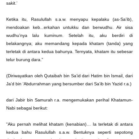
sakit.’
Ketika itu, Rasulullah s.a.w. menyapu kepalaku (as-Sa’ib),
mendoakan keb...erkahan untukku dan berwudhu. Air sisa
wudhu’nya lalu kuminum. Setelah itu, aku berdiri di
belakangnya; aku memandang kepada khatam (tanda) yang
terletak di antara kedua bahunya. Ternyata, khatam itu sebesar
telur burung dara.”
(Diriwayatkan oleh Qutaibah bin Sa’id dari Hatim bin Ismail, dari
Ja’d bin ‘Abdurrahman yang bersumber dari Sa’ib bin Yazid r.a.)
dari Jabir bin Samurah r.a. mengemukakan perihal Khatamun-
Nabi sebagai berikut:
“Aku pernah melihat khatam (kenabian)… Ia terletak di antara
kedua bahu Rasulullah s.a.w. Bentuknya seperti sepotong