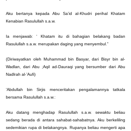
Aku bertanya kepada Abu Sa’id al-Khudri perihal Khatam
Kenabian Rasulullah s.a.w.
Ia menjawab: ‘ Khatam itu di bahagian belakang badan
Rasulullah s.a.w. merupakan daging yang menyembul.”
(Diriwayatkan oleh Muhammad bin Basyar, dari Bisyr bin al-
Wadlan, dari Abu ;Aqil ad-Dauraqi yang bersumber dari Abu
Nadlrah al-’Aufi)
‘Abdullah bin Sirjis menceritakan pengalamannya tatkala
bersama Rasulullah s.a.w.:
Aku datang menghadap Rasulullah s.a.w. sewaktu beliau
sedang berada di antara sahabat-sahabatnya. Aku berkeliling
sedemikian rupa di belakangnya. Rupanya beliau mengerti apa