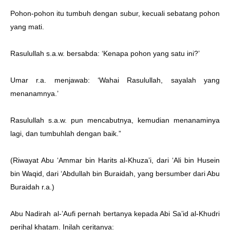
Pohon-pohon itu tumbuh dengan subur, kecuali sebatang pohon
yang mati.
Rasulullah s.a.w. bersabda: ‘Kenapa pohon yang satu ini?’
Umar r.a. menjawab: ‘Wahai Rasulullah, sayalah yang
menanamnya.’
Rasulullah s.a.w. pun mencabutnya, kemudian menanaminya
lagi, dan tumbuhlah dengan baik.”
(Riwayat Abu ‘Ammar bin Harits al-Khuza’i, dari ‘Ali bin Husein
bin Waqid, dari ‘Abdullah bin Buraidah, yang bersumber dari Abu
Buraidah r.a.)
Abu Nadirah al-’Aufi pernah bertanya kepada Abi Sa’id al-Khudri
perihal khatam. Inilah ceritanya: