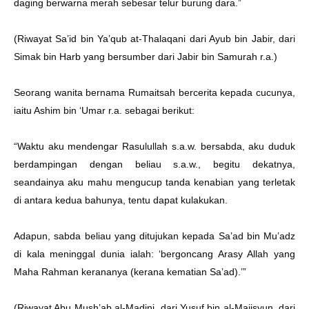
daging berwarna merah sebesar telur burung dara.”
(Riwayat Sa’id bin Ya’qub at-Thalaqani dari Ayub bin Jabir, dari
Simak bin Harb yang bersumber dari Jabir bin Samurah r.a.)
Seorang wanita bernama Rumaitsah bercerita kepada cucunya,
iaitu Ashim bin ‘Umar r.a. sebagai berikut:
“Waktu aku mendengar Rasulullah s.a.w. bersabda, aku duduk
berdampingan dengan beliau s.a.w., begitu dekatnya,
seandainya aku mahu mengucup tanda kenabian yang terletak
di antara kedua bahunya, tentu dapat kulakukan.
Adapun, sabda beliau yang ditujukan kepada Sa’ad bin Mu’adz
di kala meninggal dunia ialah: ‘bergoncang Arasy Allah yang
Maha Rahman kerananya (kerana kematian Sa’ad).’”
(Riwayat Abu Mush’ab al-Madini, dari Yusuf bin al-Majisyun, dari