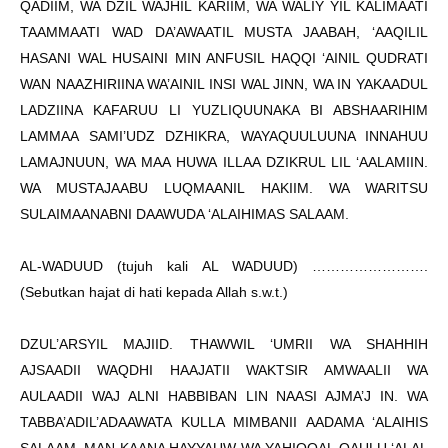
QADIIM, WA DZIL WAJHIL KARIIM, WA WALIY YIL KALIMAATI
TAAMMAATI WAD DA’AWAATIL MUSTA JAABAH, ‘AAQILIL
HASANI WAL HUSAINI MIN ANFUSIL HAQQI ‘AINIL QUDRATI
WAN NAAZHIRIINA WA’AINIL INSI WAL JINN, WA IN YAKAADUL
LADZIINA KAFARUU LI YUZLIQUUNAKA BI ABSHAARIHIM
LAMMAA SAMI’UDZ DZHIKRA, WAYAQUULUUNA INNAHUU
LAMAJNUUN, WA MAA HUWA ILLAA DZIKRUL LIL ‘AALAMIIN.
WA MUSTAJAABU LUQMAANIL HAKIIM. WA WARITSU
SULAIMAANABNI DAAWUDA ‘ALAIHIMAS SALAAM.
AL-WADUUD (tujuh kali AL WADUUD) …………………….
(Sebutkan hajat di hati kepada Allah s.w.t.)
DZUL’ARSYIL MAJIID. THAWWIL ‘UMRII WA SHAHHIH
AJSAADII WAQDHI HAAJATII WAKTSIR AMWAALII WA
AULAADII WAJ ALNI HABBIBAN LIN NAASI AJMA’J IN. WA
TABBA’ADIL’ADAAWATA KULLA MIMBANII AADAMA ‘ALAIHIS