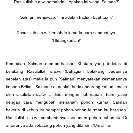
Rasulullah s.a.w. bersabda: ‘ Apakah ini wahai Salman?’
Salman menjawab: ‘ Ini adalah hadiah buat tuan.’
Rasulullah s.a.w. bersabda kepada para sahabatnya:
‘HIdangkanlah!’
Kemudian Salman memperhatikan Khatam yang terletak di
belakang Rasulullah s.a.w. (bahagian belakang badannya
sebelah atas) maka ia pun (Salman) menyatakan keimanannya
kepada Beliau. Salman r.a. adalah budak seorang Yahudi, maka
oleh rasulullah s.a.w. ia dibeli dengan beberapa dirham, yakni
dengan cara mengupah menanam pohon kurma. Salman
bekerja di kebun itu sampai pohon-pohon kurman itu berbuah.
Rasulullah s.a.w. membantunya menanam pohon-pohon itu. Di
antaranya ada sebatang pohon yang ditanam ‘Umar r.a.