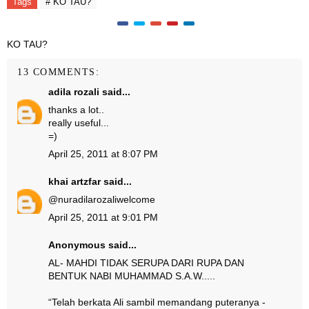
Tags
# KO TAU?
KO TAU?
13 COMMENTS:
adila rozali
said...
thanks a lot..
really useful...
=)
April 25, 2011 at 8:07 PM
khai artzfar
said...
@
nuradilarozali
welcome
April 25, 2011 at 9:01 PM
Anonymous said...
AL- MAHDI TIDAK SERUPA DARI RUPA DAN
BENTUK NABI MUHAMMAD S.A.W.....
“Telah berkata Ali sambil memandang puteranya ­