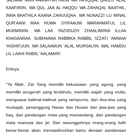
SALAAM. MAN KAANA HAYYAUW WA YAHIQQAL QAULU ‘ALAL
KAAFIRIIN. WA QUL JAA AL HAQQU WA ZAHAQAL BAATHIL,
INNA BAATHILA KAANA ZAHUUQAA. WA NUNAZZI LU MINAL
QUR’AANI MAA HUWA SYIFAAUW WARAHMATUL LIL
MUKMINIIN. WA LAA YAZIIDUZH ZHAALIMIINA ILLAA
KHASAARAA. SUBHAANA RABBIKA RABBIL ‘IZZATI ‘AMMAA
YASHIFUUN, WA SALAAMUN ‘ALAL MURSALIIN, WAL HAMDU
LIL LAAHI RABIIL ‘AALAMIIN”.
Ertinya:
“Ya Allah, Zat Yang memiliki kekuasaan yang agung, yang
memiliki anugerah yang terdahulu, memiliki wajah yang mulia,
menguasai kalimat-kalimat yang sempurna, dan doa-doa yang
mustajab, penanggung Hasan dan Husain dari jiwa-jiwa yang
haq, dari pandangan mata yang memandang, dari pandangan
mata manusia dan jin. Dan sesungguhnya orang-orang kafir
benar-benar akan menggelincirkan kamu dengan pandangan