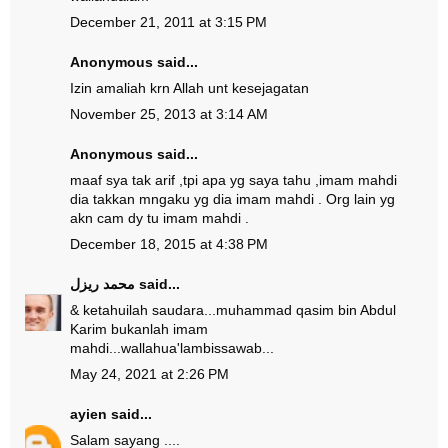
December 21, 2011 at 3:15 PM
Anonymous said...
Izin amaliah krn Allah unt kesejagatan
November 25, 2013 at 3:14 AM
Anonymous said...
maaf sya tak arif ,tpi apa yg saya tahu ,imam mahdi
dia takkan mngaku yg dia imam mahdi . Org lain yg
akn cam dy tu imam mahdi .
December 18, 2015 at 4:38 PM
محمد ريزل
said...
& ketahuilah saudara...muhammad qasim bin Abdul
Karim bukanlah imam
mahdi...wallahua'lambissawab...
May 24, 2021 at 2:26 PM
ayien
said...
Salam sayang ....