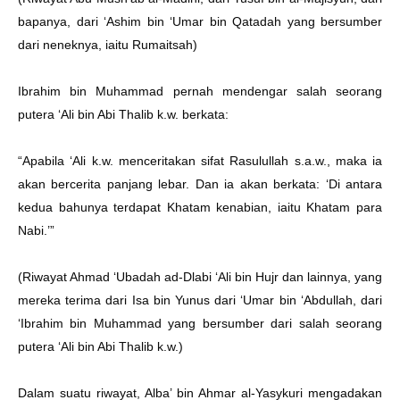
bapanya, dari ‘Ashim bin ‘Umar bin Qatadah yang bersumber
dari neneknya, iaitu Rumaitsah)
Ibrahim bin Muhammad pernah mendengar salah seorang
putera ‘Ali bin Abi Thalib k.w. berkata:
“Apabila ‘Ali k.w. menceritakan sifat Rasulullah s.a.w., maka ia
akan bercerita panjang lebar. Dan ia akan berkata: ‘Di antara
kedua bahunya terdapat Khatam kenabian, iaitu Khatam para
Nabi.’”
(Riwayat Ahmad ‘Ubadah ad-Dlabi ‘Ali bin Hujr dan lainnya, yang
mereka terima dari Isa bin Yunus dari ‘Umar bin ‘Abdullah, dari
‘Ibrahim bin Muhammad yang bersumber dari salah seorang
putera ‘Ali bin Abi Thalib k.w.)
Dalam suatu riwayat, Alba’ bin Ahmar al-Yasykuri mengadakan