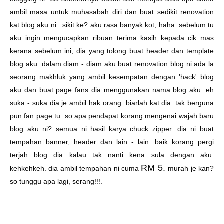
ambil masa untuk muhasabah diri dan buat sedikit renovation
kat blog aku ni . sikit ke? aku rasa banyak kot, haha. sebelum tu
aku ingin mengucapkan ribuan terima kasih kepada
cik mas
kerana sebelum ini, dia yang tolong buat header dan template
blog aku. dalam diam - diam aku buat renovation blog ni ada la
seorang makhluk yang ambil kesempatan dengan 'hack' blog
aku dan buat page fans dia menggunakan nama blog aku .eh
suka - suka dia je ambil hak orang. biarlah kat dia. tak berguna
pun fan page tu. so apa pendapat korang mengenai wajah baru
blog aku ni? semua ni hasil karya
chuck zipper
. dia ni buat
tempahan banner, header dan lain - lain. baik korang pergi
terjah blog dia kalau tak nanti kena sula dengan aku.
RM 5.
kehkehkeh. dia ambil tempahan ni cuma
murah je kan?
so tunggu apa lagi, serang!!!.