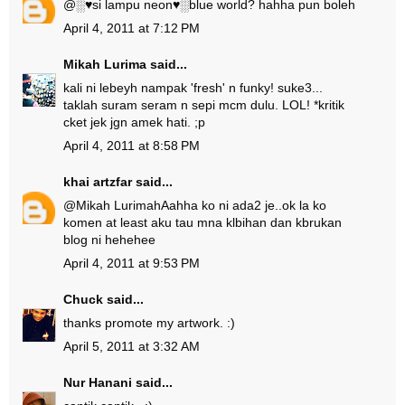
@
░♥si lampu neon♥░
blue world? hahha pun boleh
April 4, 2011 at 7:12 PM
Mikah Lurima
said...
kali ni lebeyh nampak 'fresh' n funky! suke3...
taklah suram seram n sepi mcm dulu. LOL! *kritik
cket jek jgn amek hati. ;p
April 4, 2011 at 8:58 PM
khai artzfar
said...
@
Mikah Lurima
hAahha ko ni ada2 je..ok la ko
komen at least aku tau mna klbihan dan kbrukan
blog ni hehehee
April 4, 2011 at 9:53 PM
Chuck
said...
thanks promote my artwork. :)
April 5, 2011 at 3:32 AM
Nur Hanani
said...