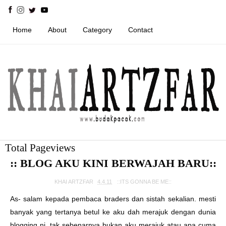
Home
About
Category
Contact
Total Pageviews
:: BLOG AKU KINI BERWAJAH BARU::
KHAI ARTZFAR
4.4.11
::ITS GONNA BE ME::
As- salam kepada pembaca braders dan sistah sekalian. mesti
banyak yang tertanya betul ke aku dah merajuk dengan dunia
blogging ni. tak sebenarnya bukan aku merajuk atau apa cuma