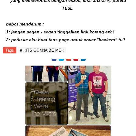
yang memberontak dengan ekzos,
khai artzfar @ putera
TESL
bebot menderum :
1: jangan segan - segan tinggalkan link korang erk !
2: perlu ke aku buat fans page untuk cover "hackers" tu?
Tags
# ::ITS GONNA BE ME::