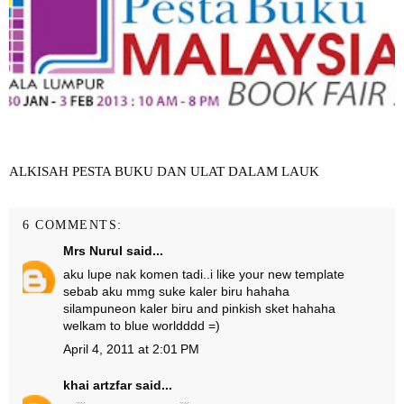
ALKISAH PESTA BUKU DAN ULAT DALAM LAUK
6 COMMENTS:
Mrs Nurul
said...
aku lupe nak komen tadi..i like your new template
sebab aku mmg suke kaler biru hahaha
silampuneon kaler biru and pinkish sket hahaha
welkam to blue worldddd =)
April 4, 2011 at 2:01 PM
khai artzfar
said...