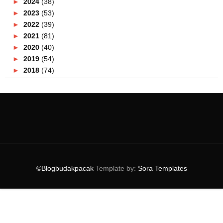
►
2024
(38)
►
2023
(53)
►
2022
(39)
►
2021
(81)
►
2020
(40)
►
2019
(54)
►
2018
(74)
►
2017
(151)
►
2016
(115)
►
2015
(117)
►
2014
(164)
►
2013
(47)
►
2012
(69)
▼
2011
(152)
►
December
(3)
©Blogbudakpacak
Template by:
Sora Templates
►
November
(4)
►
October
(8)
►
September
(7)
►
August
(12)
►
July
(19)