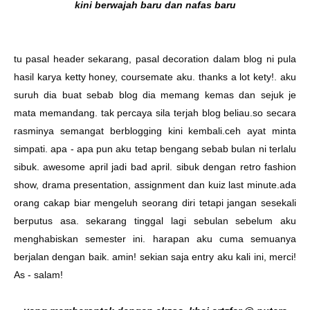
kini berwajah baru dan nafas baru
tu pasal header sekarang, pasal decoration dalam blog ni pula
hasil karya
ketty honey
, coursemate aku. thanks a lot
kety
!. aku
suruh dia buat sebab blog dia memang kemas dan sejuk je
mata memandang. tak percaya sila terjah blog beliau.so secara
rasminya semangat berblogging kini kembali.ceh ayat minta
simpati. apa - apa pun aku tetap bengang sebab bulan ni terlalu
sibuk. awesome april jadi bad april. sibuk dengan retro fashion
show, drama presentation, assignment dan kuiz last minute.ada
orang cakap biar mengeluh seorang diri tetapi jangan sesekali
berputus asa. sekarang tinggal lagi sebulan sebelum aku
menghabiskan semester ini. harapan aku cuma semuanya
berjalan dengan baik. amin! sekian saja entry aku kali ini, merci!
As - salam!