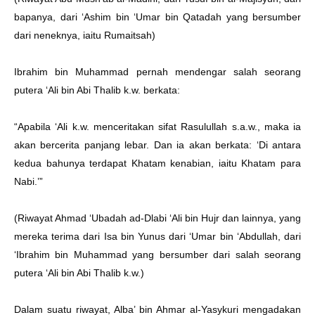
bapanya, dari ‘Ashim bin ‘Umar bin Qatadah yang bersumber
dari neneknya, iaitu Rumaitsah)
Ibrahim bin Muhammad pernah mendengar salah seorang
putera ‘Ali bin Abi Thalib k.w. berkata:
“Apabila ‘Ali k.w. menceritakan sifat Rasulullah s.a.w., maka ia
akan bercerita panjang lebar. Dan ia akan berkata: ‘Di antara
kedua bahunya terdapat Khatam kenabian, iaitu Khatam para
Nabi.’”
(Riwayat Ahmad ‘Ubadah ad-Dlabi ‘Ali bin Hujr dan lainnya, yang
mereka terima dari Isa bin Yunus dari ‘Umar bin ‘Abdullah, dari
‘Ibrahim bin Muhammad yang bersumber dari salah seorang
putera ‘Ali bin Abi Thalib k.w.)
Dalam suatu riwayat, Alba’ bin Ahmar al-Yasykuri mengadakan