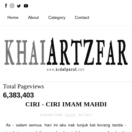
Home
About
Category
Contact
Total Pageviews
6,383,403
CIRI - CIRI IMAM MAHDI
KHAI ARTZFAR
25.4.11
KO TAU?
As - salam semua. hari ini aku nak tunjuk kat korang tanda -