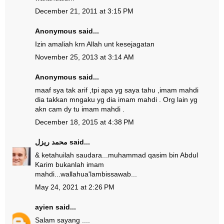
December 21, 2011 at 3:15 PM
Anonymous said...
Izin amaliah krn Allah unt kesejagatan
November 25, 2013 at 3:14 AM
Anonymous said...
maaf sya tak arif ,tpi apa yg saya tahu ,imam mahdi
dia takkan mngaku yg dia imam mahdi . Org lain yg
akn cam dy tu imam mahdi .
December 18, 2015 at 4:38 PM
محمد ريزل
said...
& ketahuilah saudara...muhammad qasim bin Abdul
Karim bukanlah imam
mahdi...wallahua'lambissawab...
May 24, 2021 at 2:26 PM
ayien
said...
Salam sayang ....