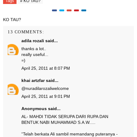
Tags
# KO TAU?
KO TAU?
13 COMMENTS:
adila rozali
said...
thanks a lot..
really useful...
=)
April 25, 2011 at 8:07 PM
khai artzfar
said...
@
nuradilarozali
welcome
April 25, 2011 at 9:01 PM
Anonymous said...
AL- MAHDI TIDAK SERUPA DARI RUPA DAN
BENTUK NABI MUHAMMAD S.A.W.....
“Telah berkata Ali sambil memandang puteranya ­