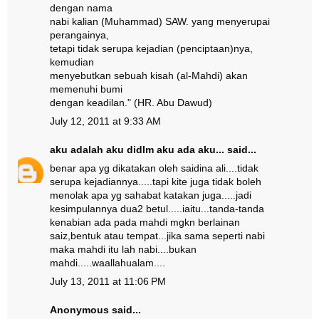
dengan nama
nabi kalian (Muhammad) SAW. yang menyerupai
perangainya,
tetapi tidak serupa kejadian (penciptaan)nya,
kemudian
menyebutkan sebuah kisah (al-Mahdi) akan
memenuhi bumi
dengan keadilan." (HR. Abu Dawud)
July 12, 2011 at 9:33 AM
aku adalah aku didlm aku ada aku...
said...
benar apa yg dikatakan oleh saidina ali....tidak
serupa kejadiannya.....tapi kite juga tidak boleh
menolak apa yg sahabat katakan juga.....jadi
kesimpulannya dua2 betul.....iaitu...tanda-tanda
kenabian ada pada mahdi mgkn berlainan
saiz,bentuk atau tempat...jika sama seperti nabi
maka mahdi itu lah nabi....bukan
mahdi.....waallahualam....
July 13, 2011 at 11:06 PM
Anonymous said...