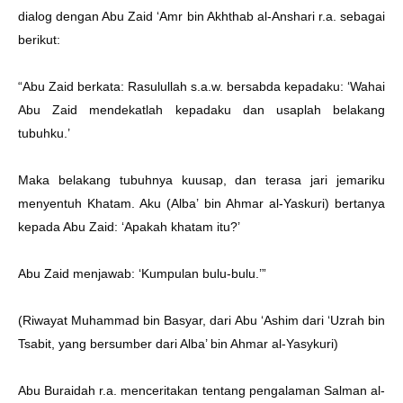
dialog dengan Abu Zaid ‘Amr bin Akhthab al-Anshari r.a. sebagai
berikut:
“Abu Zaid berkata: Rasulullah s.a.w. bersabda kepadaku: ‘Wahai
Abu Zaid mendekatlah kepadaku dan usaplah belakang
tubuhku.’
Maka belakang tubuhnya kuusap, dan terasa jari jemariku
menyentuh Khatam. Aku (Alba’ bin Ahmar al-Yaskuri) bertanya
kepada Abu Zaid: ‘Apakah khatam itu?’
Abu Zaid menjawab: ‘Kumpulan bulu-bulu.’”
(Riwayat Muhammad bin Basyar, dari Abu ‘Ashim dari ‘Uzrah bin
Tsabit, yang bersumber dari Alba’ bin Ahmar al-Yasykuri)
Abu Buraidah r.a. menceritakan tentang pengalaman Salman al-