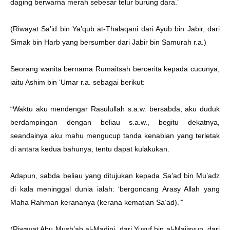
daging berwarna merah sebesar telur burung dara.”
(Riwayat Sa’id bin Ya’qub at-Thalaqani dari Ayub bin Jabir, dari
Simak bin Harb yang bersumber dari Jabir bin Samurah r.a.)
Seorang wanita bernama Rumaitsah bercerita kepada cucunya,
iaitu Ashim bin ‘Umar r.a. sebagai berikut:
“Waktu aku mendengar Rasulullah s.a.w. bersabda, aku duduk
berdampingan dengan beliau s.a.w., begitu dekatnya,
seandainya aku mahu mengucup tanda kenabian yang terletak
di antara kedua bahunya, tentu dapat kulakukan.
Adapun, sabda beliau yang ditujukan kepada Sa’ad bin Mu’adz
di kala meninggal dunia ialah: ‘bergoncang Arasy Allah yang
Maha Rahman kerananya (kerana kematian Sa’ad).’”
(Riwayat Abu Mush’ab al-Madini, dari Yusuf bin al-Majisyun, dari