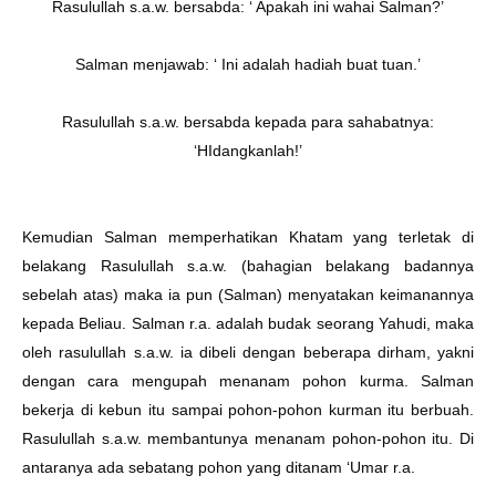
Rasulullah s.a.w. bersabda: ‘ Apakah ini wahai Salman?’
Salman menjawab: ‘ Ini adalah hadiah buat tuan.’
Rasulullah s.a.w. bersabda kepada para sahabatnya:
‘HIdangkanlah!’
Kemudian Salman memperhatikan Khatam yang terletak di
belakang Rasulullah s.a.w. (bahagian belakang badannya
sebelah atas) maka ia pun (Salman) menyatakan keimanannya
kepada Beliau. Salman r.a. adalah budak seorang Yahudi, maka
oleh rasulullah s.a.w. ia dibeli dengan beberapa dirham, yakni
dengan cara mengupah menanam pohon kurma. Salman
bekerja di kebun itu sampai pohon-pohon kurman itu berbuah.
Rasulullah s.a.w. membantunya menanam pohon-pohon itu. Di
antaranya ada sebatang pohon yang ditanam ‘Umar r.a.