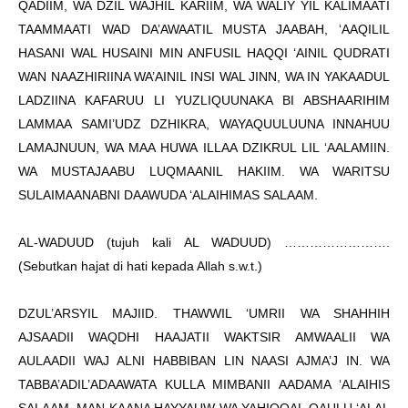
QADIIM, WA DZIL WAJHIL KARIIM, WA WALIY YIL KALIMAATI
TAAMMAATI WAD DA’AWAATIL MUSTA JAABAH, ‘AAQILIL
HASANI WAL HUSAINI MIN ANFUSIL HAQQI ‘AINIL QUDRATI
WAN NAAZHIRIINA WA’AINIL INSI WAL JINN, WA IN YAKAADUL
LADZIINA KAFARUU LI YUZLIQUUNAKA BI ABSHAARIHIM
LAMMAA SAMI’UDZ DZHIKRA, WAYAQUULUUNA INNAHUU
LAMAJNUUN, WA MAA HUWA ILLAA DZIKRUL LIL ‘AALAMIIN.
WA MUSTAJAABU LUQMAANIL HAKIIM. WA WARITSU
SULAIMAANABNI DAAWUDA ‘ALAIHIMAS SALAAM.
AL-WADUUD (tujuh kali AL WADUUD) …………………….
(Sebutkan hajat di hati kepada Allah s.w.t.)
DZUL’ARSYIL MAJIID. THAWWIL ‘UMRII WA SHAHHIH
AJSAADII WAQDHI HAAJATII WAKTSIR AMWAALII WA
AULAADII WAJ ALNI HABBIBAN LIN NAASI AJMA’J IN. WA
TABBA’ADIL’ADAAWATA KULLA MIMBANII AADAMA ‘ALAIHIS