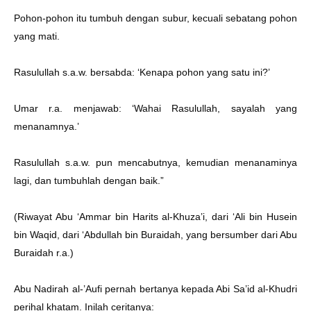
Pohon-pohon itu tumbuh dengan subur, kecuali sebatang pohon
yang mati.
Rasulullah s.a.w. bersabda: ‘Kenapa pohon yang satu ini?’
Umar r.a. menjawab: ‘Wahai Rasulullah, sayalah yang
menanamnya.’
Rasulullah s.a.w. pun mencabutnya, kemudian menanaminya
lagi, dan tumbuhlah dengan baik.”
(Riwayat Abu ‘Ammar bin Harits al-Khuza’i, dari ‘Ali bin Husein
bin Waqid, dari ‘Abdullah bin Buraidah, yang bersumber dari Abu
Buraidah r.a.)
Abu Nadirah al-’Aufi pernah bertanya kepada Abi Sa’id al-Khudri
perihal khatam. Inilah ceritanya: