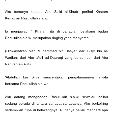
Aku bertanya kepada Abu Sa’id al-Khudri perihal Khatam
Kenabian Rasulullah s.a.w.
Ia menjawab: ‘ Khatam itu di bahagian belakang badan
Rasulullah s.a.w. merupakan daging yang menyembul.”
(Diriwayatkan oleh Muhammad bin Basyar, dari Bisyr bin al-
Wadlan, dari Abu ;Aqil ad-Dauraqi yang bersumber dari Abu
Nadlrah al-’Aufi)
‘Abdullah bin Sirjis menceritakan pengalamannya tatkala
bersama Rasulullah s.a.w.:
Aku datang menghadap Rasulullah s.a.w. sewaktu beliau
sedang berada di antara sahabat-sahabatnya. Aku berkeliling
sedemikian rupa di belakangnya. Rupanya beliau mengerti apa