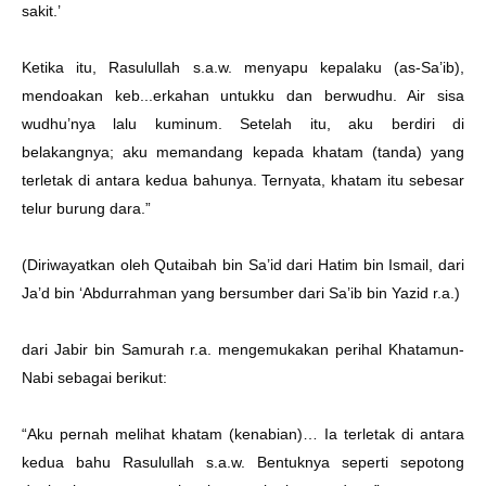
sakit.’
Ketika itu, Rasulullah s.a.w. menyapu kepalaku (as-Sa’ib),
mendoakan keb...erkahan untukku dan berwudhu. Air sisa
wudhu’nya lalu kuminum. Setelah itu, aku berdiri di
belakangnya; aku memandang kepada khatam (tanda) yang
terletak di antara kedua bahunya. Ternyata, khatam itu sebesar
telur burung dara.”
(Diriwayatkan oleh Qutaibah bin Sa’id dari Hatim bin Ismail, dari
Ja’d bin ‘Abdurrahman yang bersumber dari Sa’ib bin Yazid r.a.)
dari Jabir bin Samurah r.a. mengemukakan perihal Khatamun-
Nabi sebagai berikut:
“Aku pernah melihat khatam (kenabian)… Ia terletak di antara
kedua bahu Rasulullah s.a.w. Bentuknya seperti sepotong