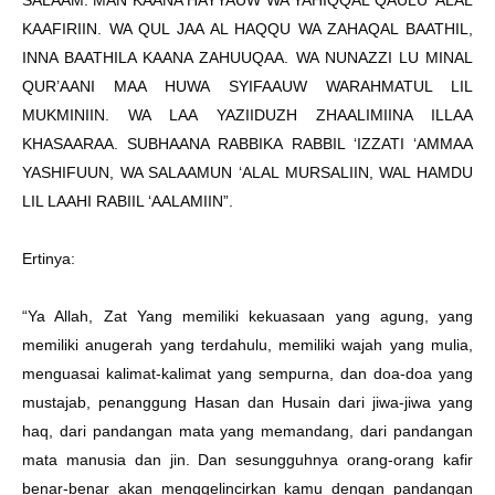
SALAAM. MAN KAANA HAYYAUW WA YAHIQQAL QAULU ‘ALAL
KAAFIRIIN. WA QUL JAA AL HAQQU WA ZAHAQAL BAATHIL,
INNA BAATHILA KAANA ZAHUUQAA. WA NUNAZZI LU MINAL
QUR’AANI MAA HUWA SYIFAAUW WARAHMATUL LIL
MUKMINIIN. WA LAA YAZIIDUZH ZHAALIMIINA ILLAA
KHASAARAA. SUBHAANA RABBIKA RABBIL ‘IZZATI ‘AMMAA
YASHIFUUN, WA SALAAMUN ‘ALAL MURSALIIN, WAL HAMDU
LIL LAAHI RABIIL ‘AALAMIIN”.
Ertinya:
“Ya Allah, Zat Yang memiliki kekuasaan yang agung, yang
memiliki anugerah yang terdahulu, memiliki wajah yang mulia,
menguasai kalimat-kalimat yang sempurna, dan doa-doa yang
mustajab, penanggung Hasan dan Husain dari jiwa-jiwa yang
haq, dari pandangan mata yang memandang, dari pandangan
mata manusia dan jin. Dan sesungguhnya orang-orang kafir
benar-benar akan menggelincirkan kamu dengan pandangan