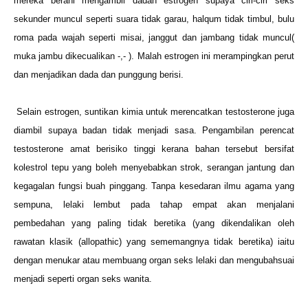
mereka berani mengambil dadah estrogen supaya ciri-ciri seks
sekunder muncul seperti suara tidak garau, halqum tidak timbul, bulu
roma pada wajah seperti misai, janggut dan jambang tidak muncul(
muka jambu dikecualikan -,- ). Malah estrogen ini merampingkan perut
dan menjadikan dada dan punggung berisi.
Selain estrogen, suntikan kimia untuk merencatkan testosterone juga
diambil supaya badan tidak menjadi sasa. Pengambilan perencat
testosterone amat berisiko tinggi kerana bahan tersebut bersifat
kolestrol tepu yang boleh menyebabkan strok, serangan jantung dan
kegagalan fungsi buah pinggang. Tanpa kesedaran ilmu agama yang
sempuna, lelaki lembut pada tahap empat akan menjalani
pembedahan yang paling tidak beretika (yang dikendalikan oleh
rawatan klasik (allopathic) yang sememangnya tidak beretika) iaitu
dengan menukar atau membuang organ seks lelaki dan mengubahsuai
menjadi seperti organ seks wanita.