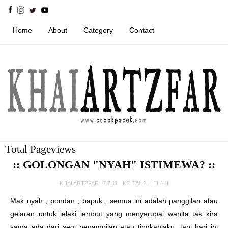
Home
About
Category
Contact
Total Pageviews
:: GOLONGAN "NYAH" ISTIMEWA? ::
KHAI ARTZFAR
7.7.11
KO TAU?
,
LELAKI
Mak nyah , pondan , bapuk , semua ini adalah panggilan atau
gelaran untuk lelaki lembut yang menyerupai wanita tak kira
sama ada dari segi penampilan atau tingkahlaku. tapi hari ini