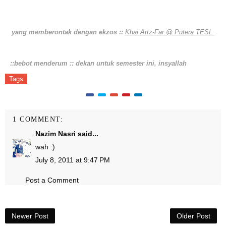
yang memberontak dengan ekzos ::
Khai Artz-Far @ Putera TESL
::bebot menderum :: dekan untuk semester ini, insyallah
Tags
1 COMMENT:
Nazim Nasri
said...
wah :)
July 8, 2011 at 9:47 PM
Post a Comment
Newer Post
Older Post