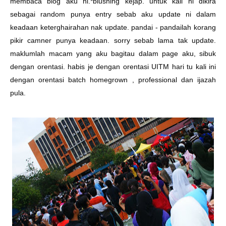
membaca blog aku ni.*blushing kejap. untuk kali ni dikira
sebagai random punya entry sebab aku update ni dalam
keadaan keterghairahan nak update. pandai - pandailah korang
pikir camner punya keadaan. sorry sebab lama tak update.
maklumlah macam yang aku bagitau dalam page aku, sibuk
dengan orentasi. habis je dengan orentasi UITM hari tu kali ini
dengan orentasi batch homegrown , professional dan ijazah
pula.