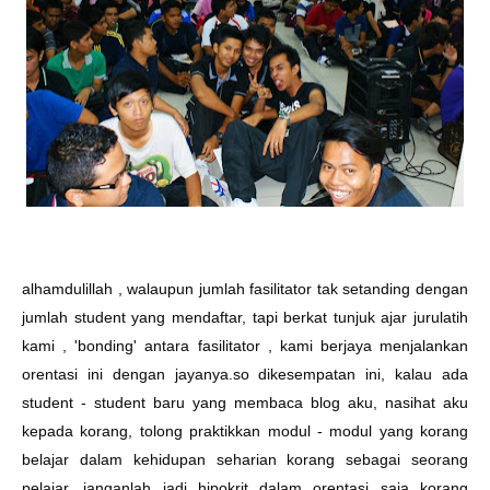
alhamdulillah , walaupun jumlah fasilitator tak setanding dengan
jumlah student yang mendaftar, tapi berkat tunjuk ajar jurulatih
kami , 'bonding' antara fasilitator , kami berjaya menjalankan
orentasi ini dengan jayanya.so dikesempatan ini, kalau ada
student - student baru yang membaca blog aku, nasihat aku
kepada korang, tolong praktikkan modul - modul yang korang
belajar dalam kehidupan seharian korang sebagai seorang
pelajar. janganlah jadi hipokrit dalam orentasi saja korang