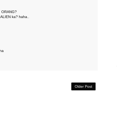
AT ORANG?
 ALIEN ka? haha..
aha
Older Post