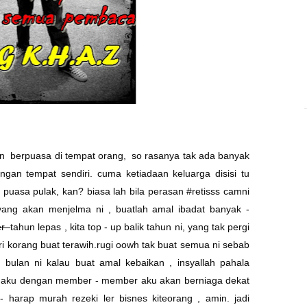
n berpuasa di tempat orang, so rasanya tak ada banyak
an tempat sendiri. cuma ketiadaan keluarga disisi tu
puasa pulak, kan? biasa lah bila perasan #retisss camni
yang akan menjelma ni , buatlah amal ibadat banyak -
er
tahun lepas , kita top - up balik tahun ni, yang tak pergi
diri korang buat terawih.rugi oowh tak buat semua ni sebab
bulan ni kalau buat amal kebaikan , insyallah pahala
pun aku dengan member - member aku akan berniaga dekat
- harap murah rezeki ler bisnes kiteorang , amin. jadi