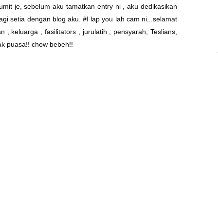
tumit je, sebelum aku tamatkan entry ni , aku dedikasikan
gi setia dengan blog aku. #I lap you lah cam ni...selamat
keluarga , fasilitators , jurulatih , pensyarah, Teslians,
k puasa!! chow bebeh!!