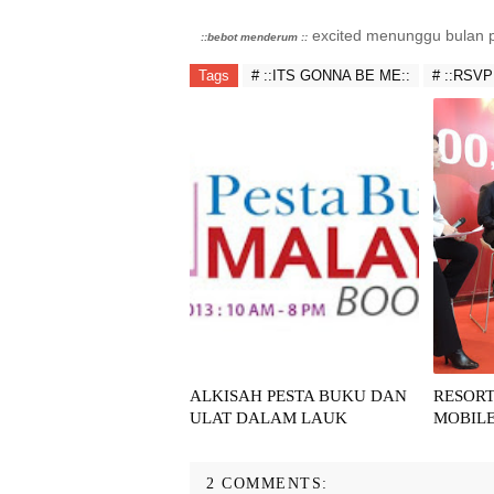
excited menunggu bulan 
::bebot menderum ::
Tags
# ::ITS GONNA BE ME::
# ::RSVP
ALKISAH PESTA BUKU DAN
RESOR
ULAT DALAM LAUK
MOBILE
2 COMMENTS: