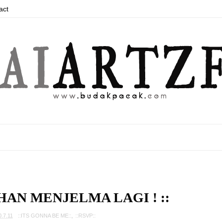
act
HAN MENJELMA LAGI ! ::
0.7.11
::ITS GONNA BE ME::
,
::RSVP::