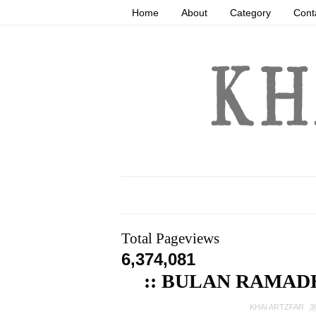
Home
About
Category
Cont
Total Pageviews
6,374,081
:: BULAN RAMAD
KHAI ARTZFAR
3