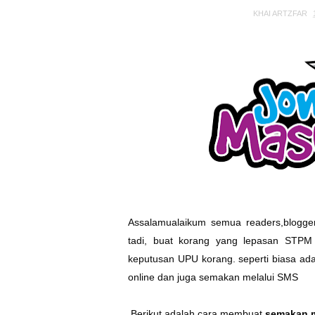
KHAI ARTZFAR
Assalamualaikum semua readers,bloggers
tadi, buat korang yang lepasan STPM
keputusan UPU korang. seperti biasa ada
online dan juga semakan melalui SMS
Berikut adalah cara membuat
semakan m