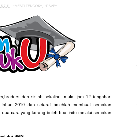
15.7.11
::MESTI TENGOK::
,
::RSVP::
,braders dan sistah sekalian. mulai jam 12 tengahari
 tahun 2010 dan setaraf bolehlah membuat semakan
 dua cara yang korang boleh buat iaitu melalui semakan
elalui SMS