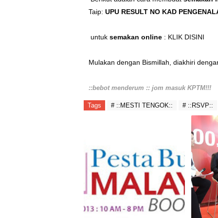
Taip:
UPU RESULT NO KAD PENGENAL
untuk
semakan online
:
KLIK DISINI
Mulakan dengan Bismillah, diakhiri denga
::bebot menderum :: jom masuk KPTM!!!
Tags
# ::MESTI TENGOK::
# ::RSVP::