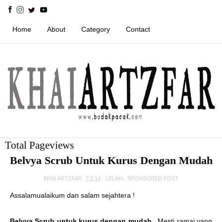
Home
About
Category
Contact
Total Pageviews
Belvya Scrub Untuk Kurus Dengan Mudah
KHAI ARTZFAR
7.2.14
LELAKI
,
SPONSORED POST
Assalamualaikum dan salam sejahtera !
Belvya Scrub untuk kurus dengan mudah
. Mesti ramai yang