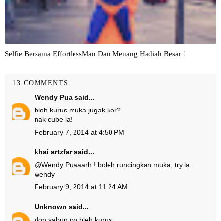
Selfie Bersama EffortlessMan Dan Menang Hadiah Besar !
13 COMMENTS:
Wendy Pua
said...
bleh kurus muka jugak ker?
nak cube la!
February 7, 2014 at 4:50 PM
khai artzfar
said...
@
Wendy Pua
aarh ! boleh runcingkan muka, try la
wendy
February 9, 2014 at 11:24 AM
Unknown
said...
dgn sabun pn bleh kurus..