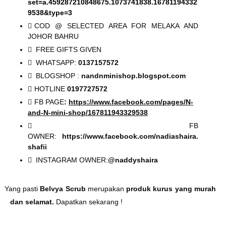
set=a.459287210848675.1073741838.16781194332
9538&type=3
COD @ SELECTED AREA FOR MELAKA AND
JOHOR BAHRU
FREE GIFTS GIVEN
WHATSAPP:
0137157572
BLOGSHOP :
nandnminishop.blogspot.com
HOTLINE
0197727572
FB PAGE
:
https://www.facebook.com/pages/N-
and-N-mini-shop/167811943329538
FB
OWNER:
https://www.facebook.com/nadiashaira.
shafii
INSTAGRAM OWNER:
@naddyshaira
 Yang pasti
Belvya Scrub
m
erupakan
produk kurus yang murah
dan selamat.
Dapatkan sekarang !