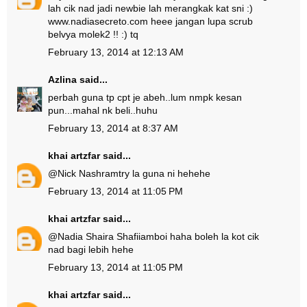
lah cik nad jadi newbie lah merangkak kat sni :)
www.nadiasecreto.com heee jangan lupa scrub
belvya molek2 !! :) tq
February 13, 2014 at 12:13 AM
Azlina
said...
perbah guna tp cpt je abeh..lum nmpk kesan
pun...mahal nk beli..huhu
February 13, 2014 at 8:37 AM
khai artzfar
said...
@
Nick Nashram
try la guna ni hehehe
February 13, 2014 at 11:05 PM
khai artzfar
said...
@
Nadia Shaira Shafii
amboi haha boleh la kot cik
nad bagi lebih hehe
February 13, 2014 at 11:05 PM
khai artzfar
said...