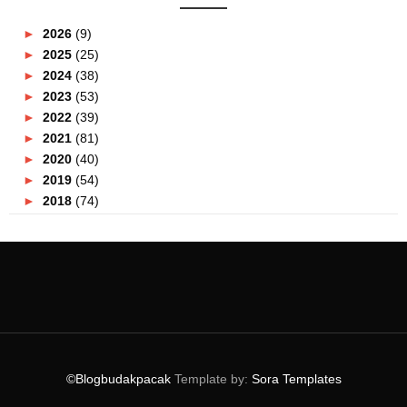
►
2026
(9)
►
2025
(25)
►
2024
(38)
►
2023
(53)
►
2022
(39)
►
2021
(81)
►
2020
(40)
►
2019
(54)
►
2018
(74)
►
2017
(151)
►
2016
(115)
►
2015
(117)
▼
2014
(164)
►
December
(7)
►
November
(7)
►
October
(21)
►
September
(14)
©Blogbudakpacak
Template by:
Sora Templates
►
August
(10)
►
July
(9)