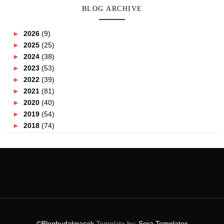
BLOG ARCHIVE
►
2026
(9)
►
2025
(25)
►
2024
(38)
►
2023
(53)
►
2022
(39)
►
2021
(81)
►
2020
(40)
►
2019
(54)
►
2018
(74)
►
2017
(151)
►
2016
(115)
►
2015
(117)
▼
2014
(164)
►
December
(7)
►
November
(7)
►
October
(21)
►
September
(14)
©Blogbudakpacak
Template by:
Sora Templates