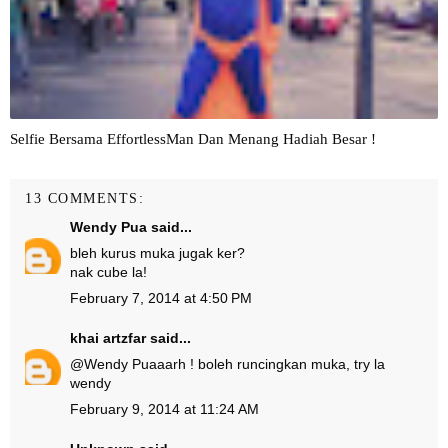
Selfie Bersama EffortlessMan Dan Menang Hadiah Besar !
13 COMMENTS:
Wendy Pua
said...
bleh kurus muka jugak ker?
nak cube la!
February 7, 2014 at 4:50 PM
khai artzfar
said...
@
Wendy Pua
aarh ! boleh runcingkan muka, try la
wendy
February 9, 2014 at 11:24 AM