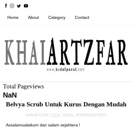
Home
About
Category
Contact
Total Pageviews
NaN
Belvya Scrub Untuk Kurus Dengan Mudah
KHAI ARTZFAR
7.2.14
LELAKI
,
SPONSORED POST
Assalamualaikum dan salam sejahtera !