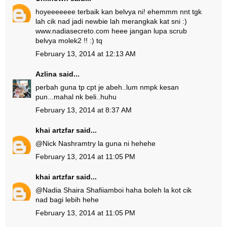
hoyeeeeeee terbaik kan belvya ni! ehemmm nnt tgk
lah cik nad jadi newbie lah merangkak kat sni :)
www.nadiasecreto.com heee jangan lupa scrub
belvya molek2 !! :) tq
February 13, 2014 at 12:13 AM
Azlina
said...
perbah guna tp cpt je abeh..lum nmpk kesan
pun...mahal nk beli..huhu
February 13, 2014 at 8:37 AM
khai artzfar
said...
@
Nick Nashram
try la guna ni hehehe
February 13, 2014 at 11:05 PM
khai artzfar
said...
@
Nadia Shaira Shafii
amboi haha boleh la kot cik
nad bagi lebih hehe
February 13, 2014 at 11:05 PM