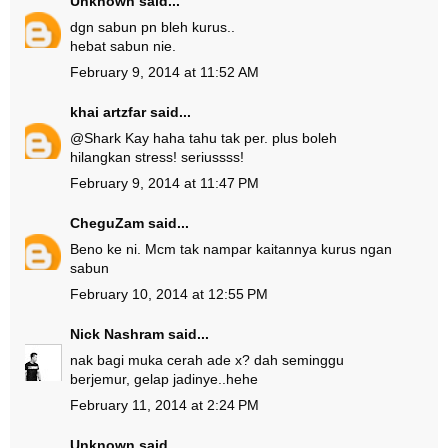
Unknown
said...
dgn sabun pn bleh kurus..
hebat sabun nie.
February 9, 2014 at 11:52 AM
khai artzfar
said...
@
Shark Kay
haha tahu tak per. plus boleh
hilangkan stress! seriussss!
February 9, 2014 at 11:47 PM
CheguZam
said...
Beno ke ni. Mcm tak nampar kaitannya kurus ngan
sabun
February 10, 2014 at 12:55 PM
Nick Nashram
said...
nak bagi muka cerah ade x? dah seminggu
berjemur, gelap jadinye..hehe
February 11, 2014 at 2:24 PM
Unknown
said...