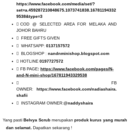
https://www.facebook.com/media/set/?
set=a.459287210848675.1073741838.16781194332
9538&type=3
COD @ SELECTED AREA FOR MELAKA AND
JOHOR BAHRU
FREE GIFTS GIVEN
WHATSAPP:
0137157572
BLOGSHOP :
nandnminishop.blogspot.com
HOTLINE
0197727572
FB PAGE
:
https://www.facebook.com/pages/N-
and-N-mini-shop/167811943329538
FB
OWNER:
https://www.facebook.com/nadiashaira.
shafii
INSTAGRAM OWNER:
@naddyshaira
 Yang pasti
Belvya Scrub
m
erupakan
produk kurus yang murah
dan selamat.
Dapatkan sekarang !