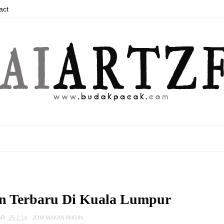
act
an Terbaru Di Kuala Lumpur
AR
25.2.14
JOM MAKAN ANGIN