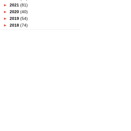
►
2021
(81)
►
2020
(40)
►
2019
(54)
►
2018
(74)
►
2017
(151)
►
2016
(115)
►
2015
(117)
▼
2014
(164)
►
December
(7)
►
November
(7)
►
October
(21)
►
September
(14)
►
August
(10)
►
July
(9)
►
June
(16)
►
May
(14)
►
April
(18)
►
March
(16)
▼
February
(15)
Anugerah Ejen Pelancongan