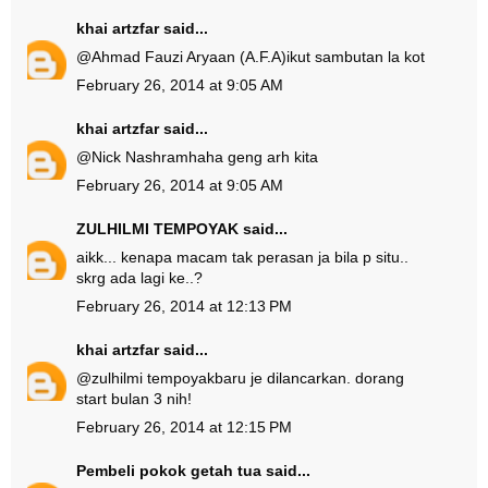
khai artzfar
said...
@
Ahmad Fauzi Aryaan (A.F.A)
ikut sambutan la kot
February 26, 2014 at 9:05 AM
khai artzfar
said...
@
Nick Nashram
haha geng arh kita
February 26, 2014 at 9:05 AM
ZULHILMI TEMPOYAK
said...
aikk... kenapa macam tak perasan ja bila p situ..
skrg ada lagi ke..?
February 26, 2014 at 12:13 PM
khai artzfar
said...
@
zulhilmi tempoyak
baru je dilancarkan. dorang
start bulan 3 nih!
February 26, 2014 at 12:15 PM
Pembeli pokok getah tua
said...