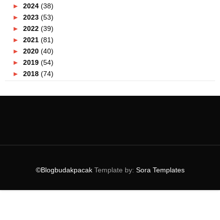
►
2024
(38)
►
2023
(53)
►
2022
(39)
►
2021
(81)
►
2020
(40)
►
2019
(54)
►
2018
(74)
►
2017
(151)
►
2016
(115)
►
2015
(117)
▼
2014
(164)
►
December
(7)
►
November
(7)
►
October
(21)
►
September
(14)
©Blogbudakpacak
Template by:
Sora Templates
►
August
(10)
►
July
(9)
►
June
(16)
►
May
(14)
►
April
(18)