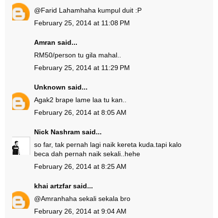
@
Farid Laham
haha kumpul duit :P
February 25, 2014 at 11:08 PM
Amran
said...
RM50/person tu gila mahal..
February 25, 2014 at 11:29 PM
Unknown
said...
Agak2 brape lame laa tu kan..
February 26, 2014 at 8:05 AM
Nick Nashram
said...
so far, tak pernah lagi naik kereta kuda.tapi kalo
beca dah pernah naik sekali..hehe
February 26, 2014 at 8:25 AM
khai artzfar
said...
@
Amran
haha sekali sekala bro
February 26, 2014 at 9:04 AM