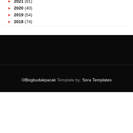
►
2021
(81)
►
2020
(40)
►
2019
(54)
►
2018
(74)
►
2017
(151)
►
2016
(115)
►
2015
(117)
▼
2014
(164)
►
December
(7)
►
November
(7)
►
October
(21)
►
September
(14)
©Blogbudakpacak
Template by:
Sora Templates
►
August
(10)
►
July
(9)
►
June
(16)
►
May
(14)
►
April
(18)
▼
March
(16)
Malaysia Clothes Buffet
Choleq Resipi Asli Pantai Timur !