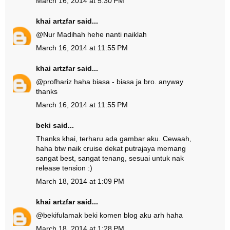
March 16, 2014 at 5:30 PM
khai artzfar
said...
@
Nur Madihah
hehe nanti naiklah
March 16, 2014 at 11:55 PM
khai artzfar
said...
@
profhariz
haha biasa - biasa ja bro. anyway
thanks
March 16, 2014 at 11:55 PM
beki
said...
Thanks khai, terharu ada gambar aku. Cewaah,
haha btw naik cruise dekat putrajaya memang
sangat best, sangat tenang, sesuai untuk nak
release tension :)
March 18, 2014 at 1:09 PM
khai artzfar
said...
@
beki
fulamak beki komen blog aku arh haha
March 18, 2014 at 1:28 PM