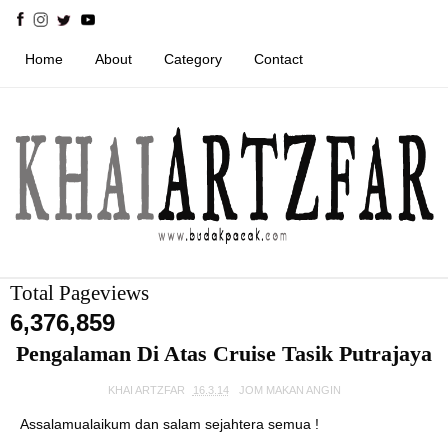
Home
About
Category
Contact
Total Pageviews
6,376,859
Pengalaman Di Atas Cruise Tasik Putrajaya
KHAI ARTZFAR
16.3.14
JOM MAKAN ANGIN
Assalamualaikum dan salam sejahtera semua !