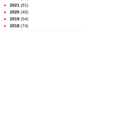
►
2021
(81)
►
2020
(40)
►
2019
(54)
►
2018
(74)
►
2017
(151)
►
2016
(115)
►
2015
(117)
▼
2014
(164)
►
December
(7)
►
November
(7)
►
October
(21)
►
September
(14)
►
August
(10)
►
July
(9)
►
June
(16)
►
May
(14)
►
April
(18)
▼
March
(16)
Malaysia Clothes Buffet