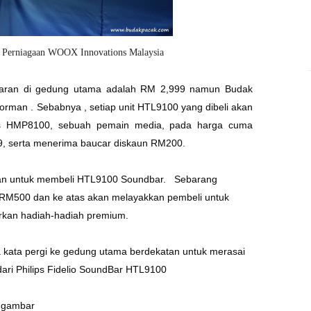
Perniagaan WOOX Innovations Malaysia
saran di gedung utama adalah RM 2,999 namun Budak
Norman . Sebabnya ,
setiap unit HTL9100 yang dibeli akan
ps HMP8100, sebuah pemain media, pada harga cuma
, serta menerima baucar diskaun RM200.
kan untuk membeli HTL9100 Soundbar. Sebarang
a RM500 dan ke atas akan melayakkan pembeli untuk
rkan hadiah-hadiah premium.
 kata pergi ke gedung utama berdekatan untuk merasai
dari
Philips
Fidelio SoundBar HTL9100
an gambar