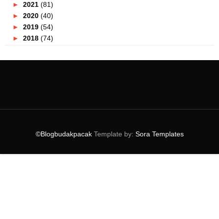
►
2021
(81)
►
2020
(40)
►
2019
(54)
►
2018
(74)
►
2017
(151)
►
2016
(115)
►
2015
(117)
▼
2014
(164)
►
December
(7)
►
November
(7)
▼
October
(21)
Jom Ke MaTiC Fest 2014 !
©Blogbudakpacak
Template by:
Sora Templates
Butik XES Kini Di Quill Mall
AirAsia Caterham Meet And Greet Session
Majlis Penghormatan Ulangtahun ke - 100 Peperangan...
Night Of Fright 2 Menakutkan !
Sini Ada Fest!
Bloggers Award 2014