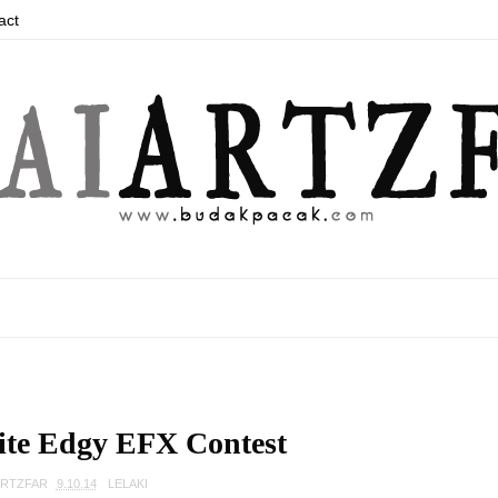
act
ite Edgy EFX Contest
ARTZFAR
9.10.14
LELAKI