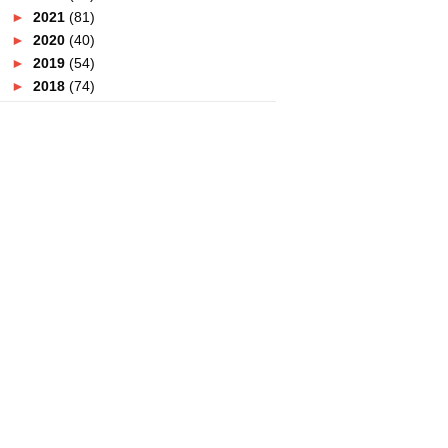
►
2021
(81)
►
2020
(40)
►
2019
(54)
►
2018
(74)
►
2017
(151)
►
2016
(115)
►
2015
(117)
▼
2014
(164)
►
December
(7)
►
November
(7)
▼
October
(21)
Jom Ke MaTiC Fest 2014 !
Butik XES Kini Di Quill Mall
AirAsia Caterham Meet And Greet
Session
Majlis Penghormatan Ulangtahun
ke - 100 Peperangan...
Night Of Fright 2 Menakutkan !
Sini Ada Fest!