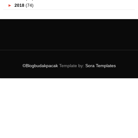
►
2018
(74)
▼
2017
(151)
►
December
(2)
►
November
(5)
►
October
(8)
►
September
(5)
▼
August
(10)
Kereta Sewa Murah Dan Selesa Dari Adikfira
Nak Piza Yang Sedap? Cari Je PizzArt Dan Produk An...
©Blogbudakpacak
Template by:
Sora Templates
Malaysian Griller's Challenge Nandos 2017.
Peraduan Meriahkan Sambutan Hari Kebangsaan
Bersam...
Uniknya Vietnam !
Wanginya Shampoo Shurah Ariana Terbaru ini!
Anugerah Screen Bite M & M's 2017 hectic! wheww!
Siapa Sangka Kedai Perabot Unik, Joy Design Studio...
Senarai Hotel Pilihan Di Medan