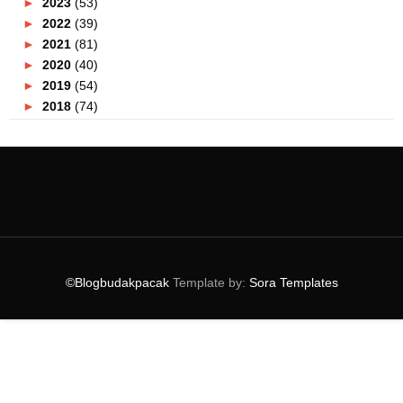
►
2023
(53)
►
2022
(39)
►
2021
(81)
►
2020
(40)
►
2019
(54)
►
2018
(74)
▼
2017
(151)
►
December
(2)
►
November
(5)
►
October
(8)
►
September
(5)
▼
August
(10)
Kereta Sewa Murah Dan Selesa Dari Adikfira
Nak Piza Yang Sedap? Cari Je PizzArt Dan Produk An...
©Blogbudakpacak
Template by:
Sora Templates
Malaysian Griller's Challenge Nandos 2017.
Peraduan Meriahkan Sambutan Hari Kebangsaan
Bersam...
Uniknya Vietnam !
Wanginya Shampoo Shurah Ariana Terbaru ini!