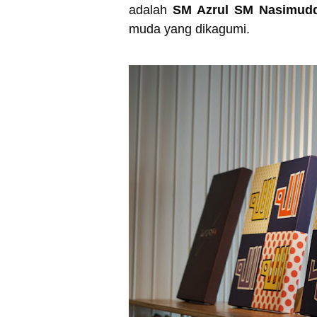
adalah
SM Azrul SM Nasimud
muda yang dikagumi.