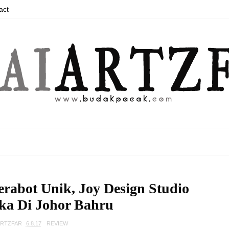
act
rabot Unik, Joy Design Studio
ka Di Johor Bahru
ARTZFAR
6.8.17
REVIEW