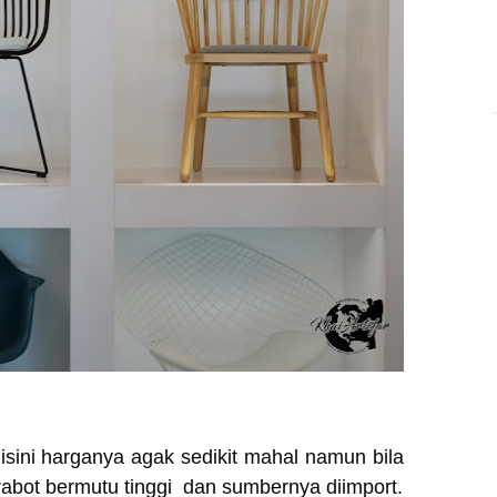
isini harganya agak sedikit mahal namun bila
rabot bermutu tinggi dan sumbernya diimport.