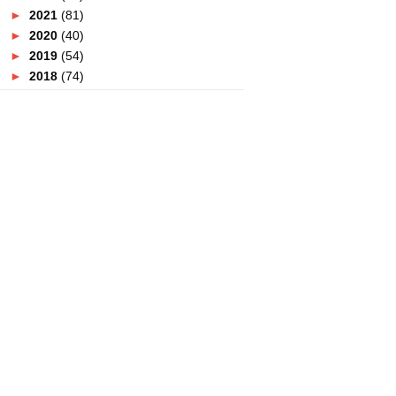
►
2021
(81)
►
2020
(40)
►
2019
(54)
►
2018
(74)
▼
2017
(151)
►
December
(2)
►
November
(5)
►
October
(8)
►
September
(5)
▼
August
(10)
Kereta Sewa Murah Dan Selesa
Dari Adikfira
Nak Piza Yang Sedap? Cari Je
PizzArt Dan Produk An...
Malaysian Griller's Challenge
Nandos 2017.
Peraduan Meriahkan Sambutan
Hari Kebangsaan Bersam...
Uniknya Vietnam !