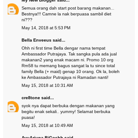
My New Blogger
said...
Semua orang dah start post barang makanan...
Bestnya!!! Camne la nak berpuasa sambil diet
ni???
May 14, 2018 at 5:53 PM
Bella Enveeus
said...
Ohh ni first time Bella dengar nama tempat
Ambassador Putrajaya. Tak sangka pula ada jual
makanan2 yang enak macam ni. Promo 10 org
Rm58 tu memang bagus sangat la tu since total
family Bella (+ maid) genap 10 orang. Ok la, boleh
ke Ambassador Putrajaya ni Ramadan nanti!
May 15, 2018 at 10:31 AM
cre8tone
said...
syok nya dapat berbuka dengan makanan yang
begitu enak sekali.. yummy! Selamat berbuka
puasa!
May 15, 2018 at 10:49 AM
AyuArjuna BiGoshh
said...