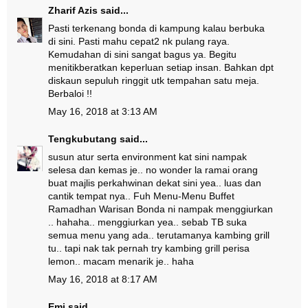
Zharif Azis
said...
Pasti terkenang bonda di kampung kalau berbuka
di sini. Pasti mahu cepat2 nk pulang raya.
Kemudahan di sini sangat bagus ya. Begitu
menitikberatkan keperluan setiap insan. Bahkan dpt
diskaun sepuluh ringgit utk tempahan satu meja.
Berbaloi !!
May 16, 2018 at 3:13 AM
Tengkubutang
said...
susun atur serta environment kat sini nampak
selesa dan kemas je.. no wonder la ramai orang
buat majlis perkahwinan dekat sini yea.. luas dan
cantik tempat nya.. Fuh Menu-Menu Buffet
Ramadhan Warisan Bonda ni nampak menggiurkan
.. hahaha.. menggiurkan yea.. sebab TB suka
semua menu yang ada.. terutamanya kambing grill
tu.. tapi nak tak pernah try kambing grill perisa
lemon.. macam menarik je.. haha
May 16, 2018 at 8:17 AM
Emi
said...