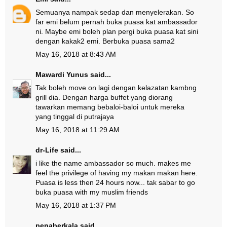
Semuanya nampak sedap dan menyelerakan. So
far emi belum pernah buka puasa kat ambassador
ni. Maybe emi boleh plan pergi buka puasa kat sini
dengan kakak2 emi. Berbuka puasa sama2
May 16, 2018 at 8:43 AM
Mawardi Yunus
said...
Tak boleh move on lagi dengan kelazatan kambng
grill dia. Dengan harga buffet yang diorang
tawarkan memang bebaloi-baloi untuk mereka
yang tinggal di putrajaya
May 16, 2018 at 11:29 AM
dr-Life
said...
i like the name ambassador so much. makes me
feel the privilege of having my makan makan here.
Puasa is less then 24 hours now... tak sabar to go
buka puasa with my muslim friends
May 16, 2018 at 1:37 PM
penaberkala
said...