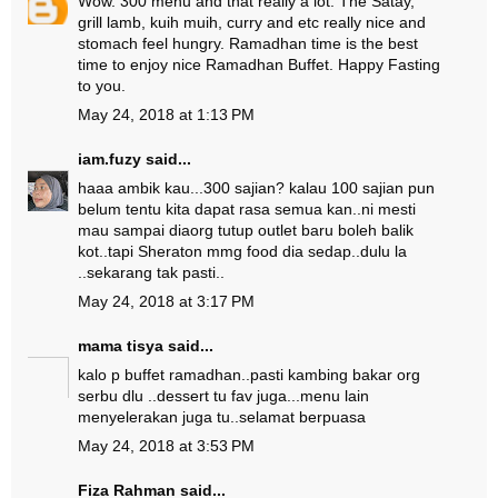
Wow. 300 menu and that really a lot. The Satay,
grill lamb, kuih muih, curry and etc really nice and
stomach feel hungry. Ramadhan time is the best
time to enjoy nice Ramadhan Buffet. Happy Fasting
to you.
May 24, 2018 at 1:13 PM
iam.fuzy
said...
haaa ambik kau...300 sajian? kalau 100 sajian pun
belum tentu kita dapat rasa semua kan..ni mesti
mau sampai diaorg tutup outlet baru boleh balik
kot..tapi Sheraton mmg food dia sedap..dulu la
..sekarang tak pasti..
May 24, 2018 at 3:17 PM
mama tisya
said...
kalo p buffet ramadhan..pasti kambing bakar org
serbu dlu ..dessert tu fav juga...menu lain
menyelerakan juga tu..selamat berpuasa
May 24, 2018 at 3:53 PM
Fiza Rahman
said...