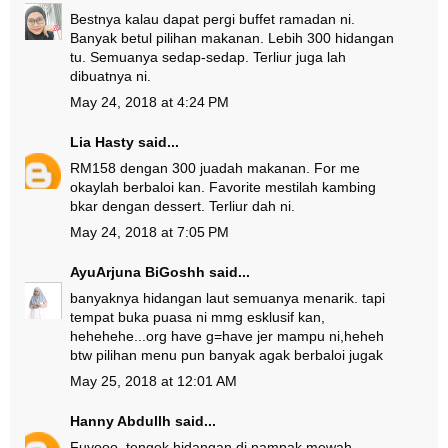
Bestnya kalau dapat pergi buffet ramadan ni.
Banyak betul pilihan makanan. Lebih 300 hidangan
tu. Semuanya sedap-sedap. Terliur juga lah
dibuatnya ni.
May 24, 2018 at 4:24 PM
Lia Hasty
said...
RM158 dengan 300 juadah makanan. For me
okaylah berbaloi kan. Favorite mestilah kambing
bkar dengan dessert. Terliur dah ni.
May 24, 2018 at 7:05 PM
AyuArjuna BiGoshh
said...
banyaknya hidangan laut semuanya menarik. tapi
tempat buka puasa ni mmg esklusif kan,
hehehehe...org have g=have jer mampu ni,heheh
btw pilihan menu pun banyak agak berbaloi jugak
May 25, 2018 at 12:01 AM
Hanny Abdullh
said...
Fuyooo..tengok hidangan di nampak mewah