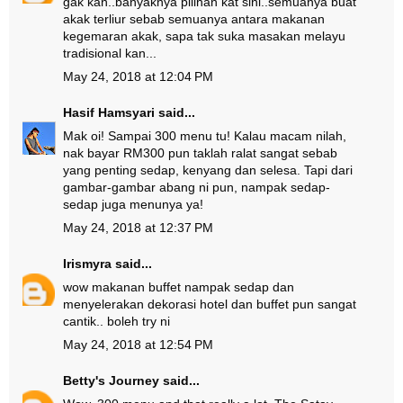
gak kan..banyaknya pilihan kat sini..semuanya buat
akak terliur sebab semuanya antara makanan
kegemaran akak, sapa tak suka masakan melayu
tradisional kan...
May 24, 2018 at 12:04 PM
Hasif Hamsyari
said...
Mak oi! Sampai 300 menu tu! Kalau macam nilah,
nak bayar RM300 pun taklah ralat sangat sebab
yang penting sedap, kenyang dan selesa. Tapi dari
gambar-gambar abang ni pun, nampak sedap-
sedap juga menunya ya!
May 24, 2018 at 12:37 PM
Irismyra
said...
wow makanan buffet nampak sedap dan
menyelerakan dekorasi hotel dan buffet pun sangat
cantik.. boleh try ni
May 24, 2018 at 12:54 PM
Betty's Journey
said...