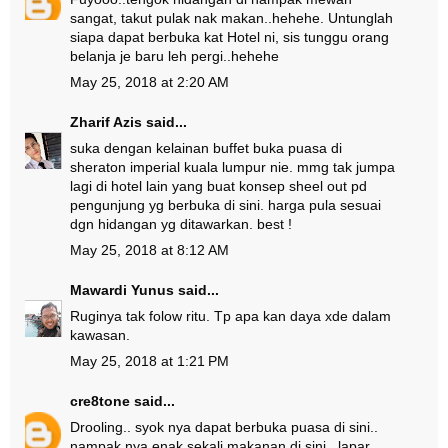
sangat, takut pulak nak makan..hehehe. Untunglah
siapa dapat berbuka kat Hotel ni, sis tunggu orang
belanja je baru leh pergi..hehehe
May 25, 2018 at 2:20 AM
Zharif Azis
said...
suka dengan kelainan buffet buka puasa di
sheraton imperial kuala lumpur nie. mmg tak jumpa
lagi di hotel lain yang buat konsep sheel out pd
pengunjung yg berbuka di sini. harga pula sesuai
dgn hidangan yg ditawarkan. best !
May 25, 2018 at 8:12 AM
Mawardi Yunus
said...
Ruginya tak folow ritu. Tp apa kan daya xde dalam
kawasan.
May 25, 2018 at 1:21 PM
cre8tone
said...
Drooling.. syok nya dapat berbuka puasa di sini..
nampak nya enak sekali makanan di sini.. lapar