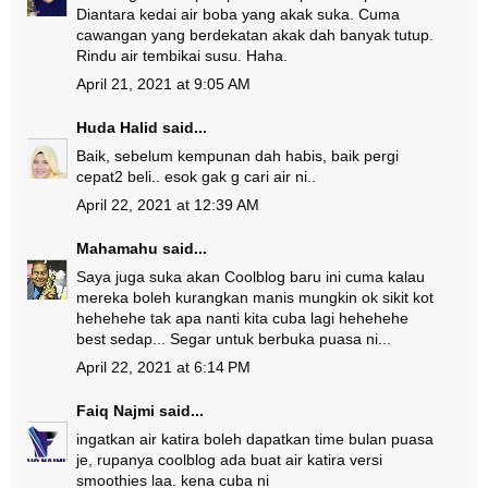
Diantara kedai air boba yang akak suka. Cuma
cawangan yang berdekatan akak dah banyak tutup.
Rindu air tembikai susu. Haha.
April 21, 2021 at 9:05 AM
Huda Halid
said...
Baik, sebelum kempunan dah habis, baik pergi
cepat2 beli.. esok gak g cari air ni..
April 22, 2021 at 12:39 AM
Mahamahu
said...
Saya juga suka akan Coolblog baru ini cuma kalau
mereka boleh kurangkan manis mungkin ok sikit kot
hehehehe tak apa nanti kita cuba lagi hehehehe
best sedap... Segar untuk berbuka puasa ni...
April 22, 2021 at 6:14 PM
Faiq Najmi
said...
ingatkan air katira boleh dapatkan time bulan puasa
je, rupanya coolblog ada buat air katira versi
smoothies laa. kena cuba ni