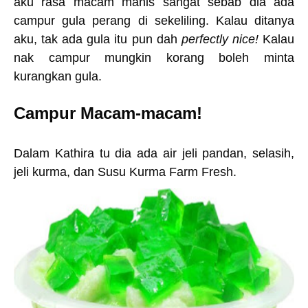
aku rasa macam manis sangat sebab dia ada
campur gula perang di sekeliling. Kalau ditanya
aku, tak ada gula itu pun dah
perfectly nice!
Kalau
nak campur mungkin korang boleh minta
kurangkan gula.
Campur Macam-macam!
Dalam Kathira tu dia ada
air jeli pandan
,
selasih,
jeli kurma
, dan
Susu Kurma Farm Fresh
.