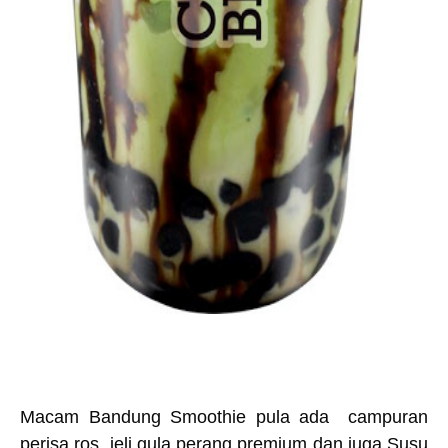
Macam
Bandung Smoothie pula ada
campuran
perisa
ros, jeli gula perang premium
dan
juga Susu