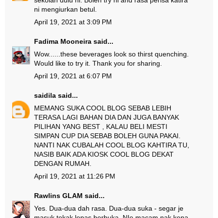
sekolah dulu ni. Boleh try ni and rasa perisa katira
ni mengiurkan betul.
April 19, 2021 at 3:09 PM
Fadima Mooneira
said...
Wow......these beverages look so thirst quenching.
Would like to try it. Thank you for sharing.
April 19, 2021 at 6:07 PM
saidila
said...
MEMANG SUKA COOL BLOG SEBAB LEBIH
TERASA LAGI BAHAN DIA DAN JUGA BANYAK
PILIHAN YANG BEST , KALAU BELI MESTI
SIMPAN CUP DIA SEBAB BOLEH GUNA PAKAI.
NANTI NAK CUBALAH COOL BLOG KAHTIRA TU,
NASIB BAIK ADA KIOSK COOL BLOG DEKAT
DENGAN RUMAH.
April 19, 2021 at 11:26 PM
Rawlins GLAM
said...
Yes. Dua-dua dah rasa. Dua-dua suka - segar je
masuk tekak lepas berbuka. NIe macam nak kena