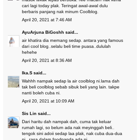
cari lagi today plak. Teringat awal-awal dulu
berbaris panjang nak minum Coolblog.
April 20, 2021 at 7:46 AM
AyuArjuna BiGoshh
said...
air khatira dia memang sedap. antara yang famous
dari cool blog..selalu beli time puasa..dululah
hehehe
April 20, 2021 at 8:36 AM
Ika.S
said...
Wahhh nampak sedap la air coolblog ni.lama dah
tak beli coolblog sebab sibuk beli yang lain. takpe
nanti boleh cuba ni.
April 20, 2021 at 10:09 AM
Sis Lin
said...
Dari haritu dah nampak dah, cuma tak keluar
rumah lagi, so belum ada nak meyinggah beli..
tengok sini adoii sedap laa plak, nak cuba dua-dua
ni.. rasa dalam foodpanda ada ni..