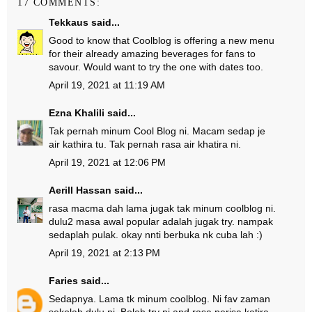
17 COMMENTS:
Tekkaus
said...
Good to know that Coolblog is offering a new menu
for their already amazing beverages for fans to
savour. Would want to try the one with dates too.
April 19, 2021 at 11:19 AM
Ezna Khalili
said...
Tak pernah minum Cool Blog ni. Macam sedap je
air kathira tu. Tak pernah rasa air khatira ni.
April 19, 2021 at 12:06 PM
Aerill Hassan
said...
rasa macma dah lama jugak tak minum coolblog ni.
dulu2 masa awal popular adalah jugak try. nampak
sedaplah pulak. okay nnti berbuka nk cuba lah :)
April 19, 2021 at 2:13 PM
Faries
said...
Sedapnya. Lama tk minum coolblog. Ni fav zaman