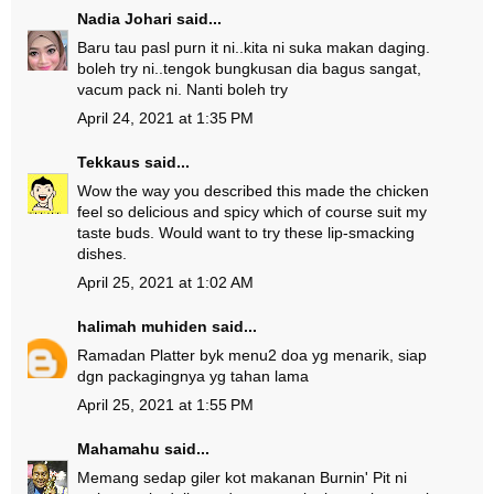
Nadia Johari
said...
Baru tau pasl purn it ni..kita ni suka makan daging.
boleh try ni..tengok bungkusan dia bagus sangat,
vacum pack ni. Nanti boleh try
April 24, 2021 at 1:35 PM
Tekkaus
said...
Wow the way you described this made the chicken
feel so delicious and spicy which of course suit my
taste buds. Would want to try these lip-smacking
dishes.
April 25, 2021 at 1:02 AM
halimah muhiden
said...
Ramadan Platter byk menu2 doa yg menarik, siap
dgn packagingnya yg tahan lama
April 25, 2021 at 1:55 PM
Mahamahu
said...
Memang sedap giler kot makanan Burnin' Pit ni