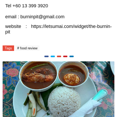
Tel +60 13 399 3920
email :
burninpit@gmail.com
website :
https://letsumai.com/widget/the-burnin-
pit
Tags
# food review