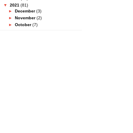
▼
2021
(81)
►
December
(3)
►
November
(2)
►
October
(7)
►
September
(8)
►
August
(10)
►
July
(11)
►
June
(4)
►
May
(7)
▼
April
(17)
Semua Cawangan Lulu
Hypermarket Buat Sale Super
Sa...
Lega Dapat Pakai Garci Pro
Untuk Hilangkan Lenguh ...
realme Dah Keluarkan Telefon
Pertama Dengan 108MP ...
Cantiknya Rumah Di Alaris Nusari
Bayu 2!
Tekak Aku Rasa Burnin' Pit Lagi