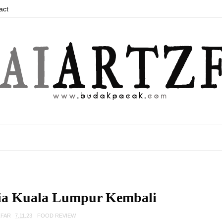
act
lia Kuala Lumpur Kembali
ZFAR
7.11.23
FOOD REVIEW