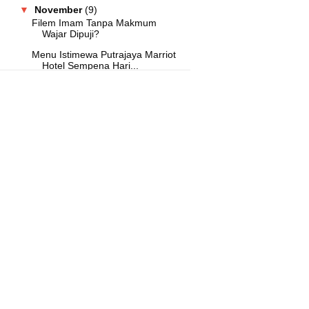
▼
November
(9)
Filem Imam Tanpa Makmum
Wajar Dipuji?
Menu Istimewa Putrajaya Marriot
Hotel Sempena Hari...
Hari Umrah Malaysia Tawar Pakej
Umrah Murah
DoubleTree by Hilton Shah Alam
i-City Tawar Promos...
A Curated Guide to Making Your
Manila Getaway Unfo...
Buffet Hilton Petaling Jaya
Sempena Krismas Meriah!
Suria FM Catat Sebuah Lagi
Malaysia Book Of Record...
Buffet Hi Tea Melia Kuala Lumpur
Kembali
Konsert Hrithik Roshan Bakal
Tarik 15 Ribu Peminat...
►
October
(1)