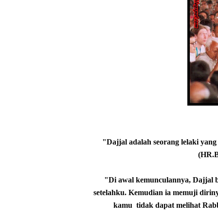
"Dajjal adalah seorang lelaki yang
(HR.B
"Di awal kemunculannya, Dajjal b
setelahku. Kemudian ia memuji dirin
kamu tidak dapat melihat Ra