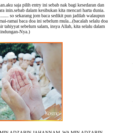
ian.aku saja pilih entry ini sebab nak bagi kesedaran dan
ara inin.sebab dalam kesibukan kita mencari harta dunia.
......... so sekarang jom baca sedikit pun jadilah walaupun
amai-ramai baca doa ini sebelum mula...(bacalah selalu doa
ir tahiyyat sebelum salam, insya Allah, kita selalu dalam
lindungan-Nya.)
 MIN ADZABIN JAHANNAM, WA MIN ADZABIN