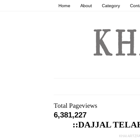
Home
About
Category
Cont
Total Pageviews
6,381,227
::DAJJAL TELA
KHAI ARTZF