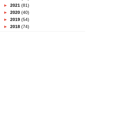
►
2021
(81)
►
2020
(40)
►
2019
(54)
►
2018
(74)
►
2017
(151)
►
2016
(115)
►
2015
(117)
►
2014
(164)
►
2013
(47)
►
2012
(69)
►
2011
(152)
▼
2010
(27)
▼
December
(20)
:: LAMBAIAN AKHIR 2010 DAN
SINARAN BARU 2011::
:: SOROTAN SUKAN 2010::
::DAJJAL TELAH MUNCUL DI
INDIA??::
::RAHSIA DI SEBALIK BULU
MATA::