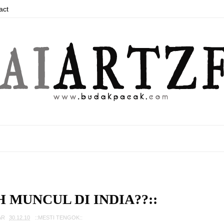
act
H MUNCUL DI INDIA??::
AR
30.12.10
::MESTI TENGOK::