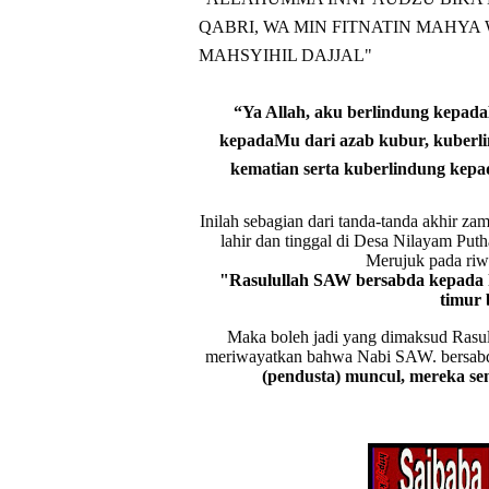
QABRI, WA MIN FITNATIN MAHYA 
MAHSYIHIL DAJJAL"
“Ya Allah, aku berlindung kepad
kepadaMu dari azab kubur, kuberl
kematian serta kuberlindung kepa
Inilah sebagian dari tanda-tanda akhir z
lahir dan tinggal di Desa Nilayam Puth
Merujuk pada riwa
"Rasulullah SAW bersabda kepada ka
timur
Maka boleh jadi yang dimaksud Rasul
meriwayatkan bahwa Nabi SAW. bersab
(pendusta) muncul, mereka se