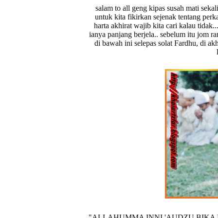
salam to all geng kipas susah mati sekal
untuk kita fikirkan sejenak tentang perk
harta akhirat wajib kita cari kalau tidak.
ianya panjang berjela.. sebelum itu jom r
di bawah ini selepas solat Fardhu, di akh
"ALLAHUMMA INNI 'AUDZU BIKA