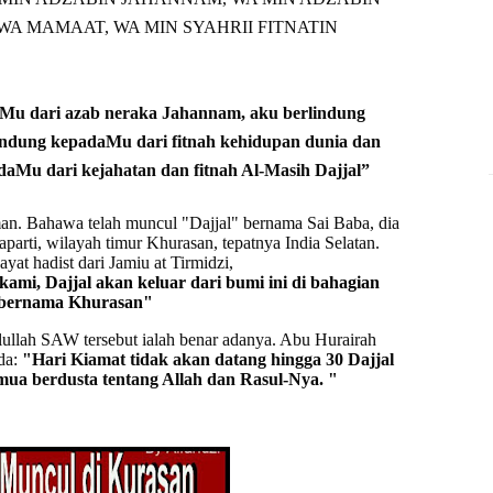
WA MAMAAT, WA MIN SYAHRII FITNATIN
aMu dari azab neraka Jahannam, aku berlindung
indung kepadaMu dari fitnah kehidupan dunia dan
daMu dari kejahatan dan fitnah Al-Masih Dajjal”
aman. Bahawa telah muncul "Dajjal" bernama Sai Baba, dia
aparti, wilayah timur Khurasan, tepatnya India Selatan.
yat hadist dari Jamiu at Tirmidzi,
mi, Dajjal akan keluar dari bumi ini di bahagian
 bernama Khurasan"
ullah SAW tersebut ialah benar adanya. Abu Hurairah
da:
"Hari Kiamat tidak akan datang hingga 30 Dajjal
mua berdusta tentang Allah dan Rasul-Nya. "