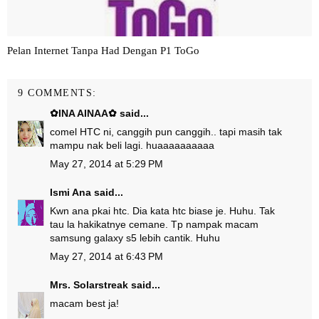
Pelan Internet Tanpa Had Dengan P1 ToGo
9 COMMENTS:
✿INA AINAA✿
said...
comel HTC ni, canggih pun canggih.. tapi masih tak
mampu nak beli lagi. huaaaaaaaaaa
May 27, 2014 at 5:29 PM
Ismi Ana
said...
Kwn ana pkai htc. Dia kata htc biase je. Huhu. Tak
tau la hakikatnye cemane. Tp nampak macam
samsung galaxy s5 lebih cantik. Huhu
May 27, 2014 at 6:43 PM
Mrs. Solarstreak
said...
macam best ja!