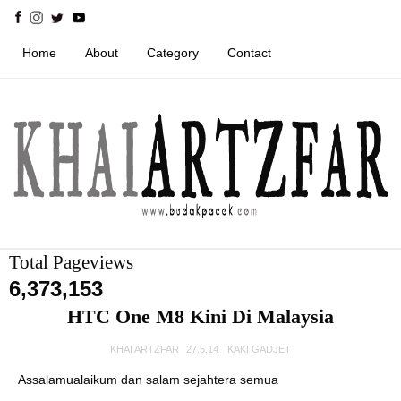
Home
About
Category
Contact
Total Pageviews
6,373,153
HTC One M8 Kini Di Malaysia
KHAI ARTZFAR
27.5.14
KAKI GADJET
Assalamualaikum dan salam sejahtera semua