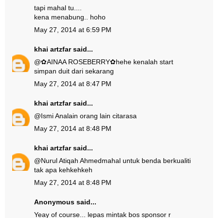
tapi mahal tu....
kena menabung.. hoho
May 27, 2014 at 6:59 PM
khai artzfar
said...
@
✿AINAA ROSEBERRY✿
hehe kenalah start
simpan duit dari sekarang
May 27, 2014 at 8:47 PM
khai artzfar
said...
@
Ismi Ana
lain orang lain citarasa
May 27, 2014 at 8:48 PM
khai artzfar
said...
@
Nurul Atiqah Ahmed
mahal untuk benda berkualiti
tak apa kehkehkeh
May 27, 2014 at 8:48 PM
Anonymous said...
Yeay of course... lepas mintak bos sponsor r