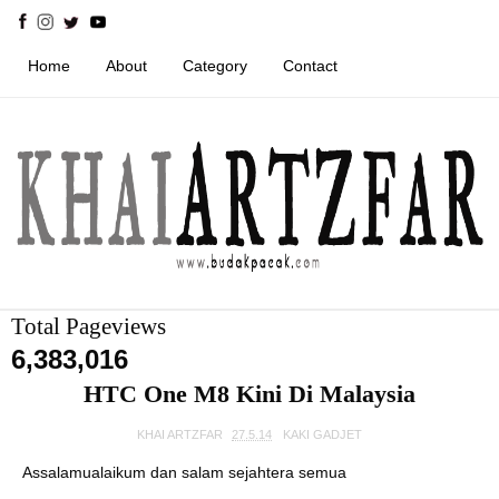
Home
About
Category
Contact
Total Pageviews
6,383,016
HTC One M8 Kini Di Malaysia
KHAI ARTZFAR
27.5.14
KAKI GADJET
Assalamualaikum dan salam sejahtera semua