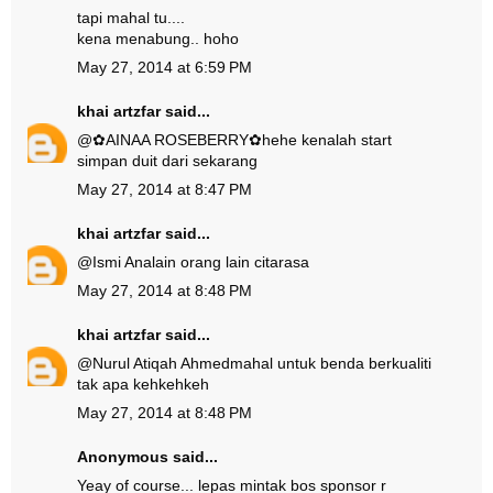
tapi mahal tu....
kena menabung.. hoho
May 27, 2014 at 6:59 PM
khai artzfar
said...
@
✿AINAA ROSEBERRY✿
hehe kenalah start
simpan duit dari sekarang
May 27, 2014 at 8:47 PM
khai artzfar
said...
@
Ismi Ana
lain orang lain citarasa
May 27, 2014 at 8:48 PM
khai artzfar
said...
@
Nurul Atiqah Ahmed
mahal untuk benda berkualiti
tak apa kehkehkeh
May 27, 2014 at 8:48 PM
Anonymous said...
Yeay of course... lepas mintak bos sponsor r