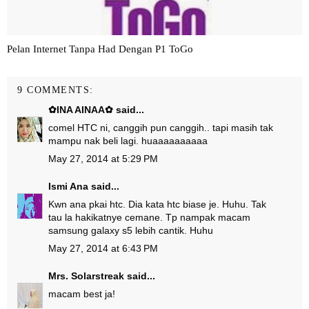
Pelan Internet Tanpa Had Dengan P1 ToGo
9 COMMENTS:
✿INA AINAA✿
said...
comel HTC ni, canggih pun canggih.. tapi masih tak
mampu nak beli lagi. huaaaaaaaaaa
May 27, 2014 at 5:29 PM
Ismi Ana
said...
Kwn ana pkai htc. Dia kata htc biase je. Huhu. Tak
tau la hakikatnye cemane. Tp nampak macam
samsung galaxy s5 lebih cantik. Huhu
May 27, 2014 at 6:43 PM
Mrs. Solarstreak
said...
macam best ja!