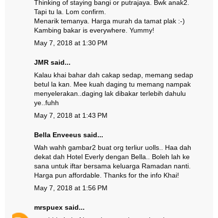
Thinking of staying bangi or putrajaya. Bwk anak2.
Tapi tu la. Lom confirm.
Menarik temanya. Harga murah da tamat plak :-)
Kambing bakar is everywhere. Yummy!
May 7, 2018 at 1:30 PM
JMR
said...
Kalau khai bahar dah cakap sedap, memang sedap
betul la kan. Mee kuah daging tu memang nampak
menyelerakan..daging lak dibakar terlebih dahulu
ye..fuhh
May 7, 2018 at 1:43 PM
Bella Enveeus
said...
Wah wahh gambar2 buat org terliur uolls.. Haa dah
dekat dah Hotel Everly dengan Bella.. Boleh lah ke
sana untuk iftar bersama keluarga Ramadan nanti.
Harga pun affordable. Thanks for the info Khai!
May 7, 2018 at 1:56 PM
mrspuex
said...