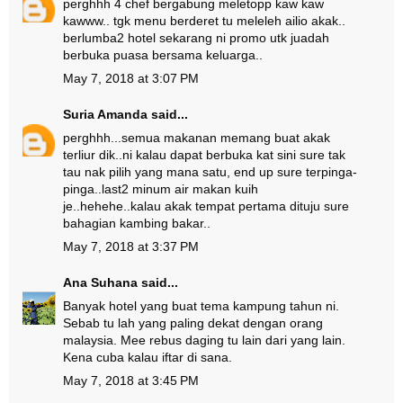
perghhh 4 chef bergabung meletopp kaw kaw
kawww.. tgk menu berderet tu meleleh ailio akak..
berlumba2 hotel sekarang ni promo utk juadah
berbuka puasa bersama keluarga..
May 7, 2018 at 3:07 PM
Suria Amanda
said...
perghhh...semua makanan memang buat akak
terliur dik..ni kalau dapat berbuka kat sini sure tak
tau nak pilih yang mana satu, end up sure terpinga-
pinga..last2 minum air makan kuih
je..hehehe..kalau akak tempat pertama dituju sure
bahagian kambing bakar..
May 7, 2018 at 3:37 PM
Ana Suhana
said...
Banyak hotel yang buat tema kampung tahun ni.
Sebab tu lah yang paling dekat dengan orang
malaysia. Mee rebus daging tu lain dari yang lain.
Kena cuba kalau iftar di sana.
May 7, 2018 at 3:45 PM