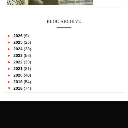
BLOG ARCHIVE
►
2026
(9)
►
2025
(25)
►
2024
(38)
►
2023
(53)
►
2022
(39)
►
2021
(81)
►
2020
(40)
►
2019
(54)
▼
2018
(74)
►
December
(4)
►
November
(2)
►
October
(5)
►
September
(6)
►
August
(3)
►
July
(3)