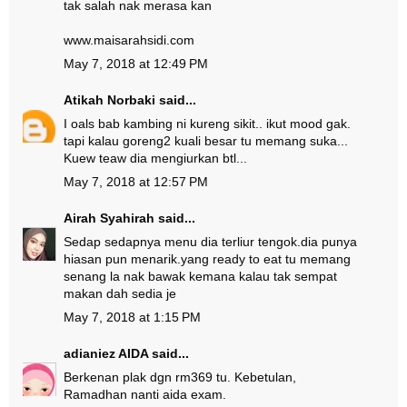
tak salah nak merasa kan
www.maisarahsidi.com
May 7, 2018 at 12:49 PM
Atikah Norbaki
said...
I oals bab kambing ni kureng sikit.. ikut mood gak.
tapi kalau goreng2 kuali besar tu memang suka...
Kuew teaw dia mengiurkan btl...
May 7, 2018 at 12:57 PM
Airah Syahirah
said...
Sedap sedapnya menu dia terliur tengok.dia punya
hiasan pun menarik.yang ready to eat tu memang
senang la nak bawak kemana kalau tak sempat
makan dah sedia je
May 7, 2018 at 1:15 PM
adianiez AIDA
said...
Berkenan plak dgn rm369 tu. Kebetulan,
Ramadhan nanti aida exam.