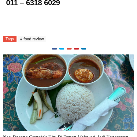
011 – 6318 6029
Tags
# food review