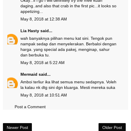
Okay...if i go I will definitely try the mee kuah
daging..and also that crab in the first pic...it looks so
appetizing...
May 8, 2018 at 12:38 AM
Lia Hasty
said...
wah banyaknya pilihan menu kat sini. Tengok pun
nampak sedap dan menyelerakan. Berbaloi dengan
harga. yang special ada pakej, menginap, sahur
dan berbuka tu.
May 8, 2018 at 5:22 AM
Mermaid
said...
Amboi terliur ika lihat semua menu sedapnya. Voleh
la kalau nk dtg sini dgn kluarga. Mesti mereka suka
May 8, 2018 at 10:51 AM
Post a Comment
Newer Post
Older Post