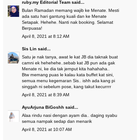
ruby.my Editorial Team
said...
Bulan Ramadan memang wajib ke Menate. Mesti
ada satu hari gantung kuali dan ke Menate
Setapak. Hehehe. Nanti nak booking. Selamat
Berpuasa!
April 8, 2021 at 8:12 AM
Sis Lin
said...
Satu je nak tanya, awat le kat JB dia taknak buat
camni ek hehehehe..sebab kat JB pun ada gak
Menate ni, ke dia tak jemput kita hahahaha..
Btw memang puas le kalau kata buffet kat sini,
semua menu kegemaran Sis.. ishh ada kang pi
singgah ni sebelum pose, kang takut kecurrrr
April 8, 2021 at 8:39 AM
AyuArjuna BiGoshh
said...
Alaa rindu nasi dengan ayam dia.. daging syabu
semua nampak sedap dan menarik
April 8, 2021 at 10:07 AM