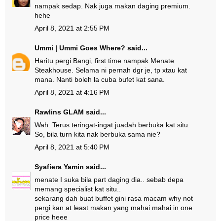
nampak sedap. Nak juga makan daging premium.
hehe
April 8, 2021 at 2:55 PM
Ummi | Ummi Goes Where?
said...
Haritu pergi Bangi, first time nampak Menate
Steakhouse. Selama ni pernah dgr je, tp xtau kat
mana. Nanti boleh la cuba bufet kat sana.
April 8, 2021 at 4:16 PM
Rawlins GLAM
said...
Wah. Terus teringat-ingat juadah berbuka kat situ.
So, bila turn kita nak berbuka sama nie?
April 8, 2021 at 5:40 PM
Syafiera Yamin
said...
menate I suka bila part daging dia.. sebab depa
memang specialist kat situ..
sekarang dah buat buffet gini rasa macam why not
pergi kan at least makan yang mahai mahai in one
price heee