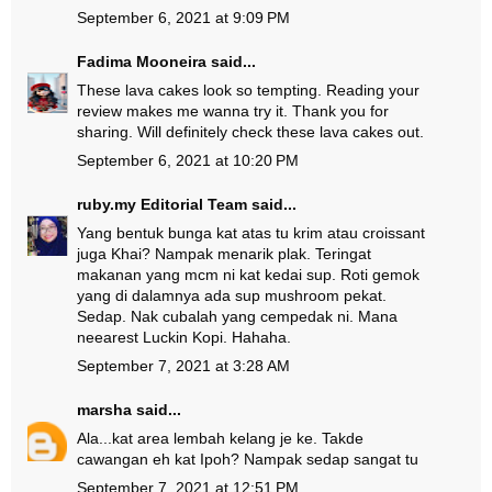
September 6, 2021 at 9:09 PM
Fadima Mooneira
said...
These lava cakes look so tempting. Reading your
review makes me wanna try it. Thank you for
sharing. Will definitely check these lava cakes out.
September 6, 2021 at 10:20 PM
ruby.my Editorial Team
said...
Yang bentuk bunga kat atas tu krim atau croissant
juga Khai? Nampak menarik plak. Teringat
makanan yang mcm ni kat kedai sup. Roti gemok
yang di dalamnya ada sup mushroom pekat.
Sedap. Nak cubalah yang cempedak ni. Mana
neearest Luckin Kopi. Hahaha.
September 7, 2021 at 3:28 AM
marsha
said...
Ala...kat area lembah kelang je ke. Takde
cawangan eh kat Ipoh? Nampak sedap sangat tu
September 7, 2021 at 12:51 PM