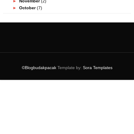
►
November
(2)
►
October
(7)
▼
September
(8)
Belanja RM100 Di Lulu Hypermarket Setia City Mall ...
Coolblog Durian, Cendol & Pandan Kini Di Pasaran U...
Senarai Resort & Chalet Tepi Sungai Di Selangor Ya...
Acar Buah Paling Sedap Aku Pernah Rasa! Korang Waj...
Sedapnya! Korang Wajib Try Maltato, Coco Jar Horli...
First Time Rasa Croissant Lava! Siap Ada Perisa Ce...
©Blogbudakpacak
Template by:
Sora Templates
Uniknya Wafer Emas Habib Edisi Merdeka! Siap Ada C...
realme Malaysia Lancar realme GT Master Edition ! ...
►
August
(10)
►
July
(11)
►
June
(4)
►
May
(7)
►
April
(17)
►
March
(5)
►
February
(6)