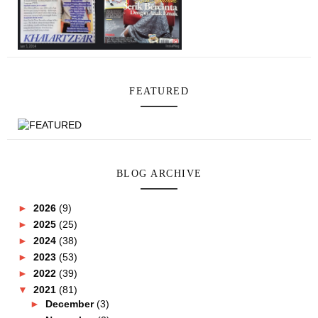
FEATURED
BLOG ARCHIVE
►
2026
(9)
►
2025
(25)
►
2024
(38)
►
2023
(53)
►
2022
(39)
▼
2021
(81)
►
December
(3)