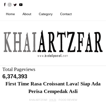
Home
About
Category
Contact
Total Pageviews
6,374,393
First Time Rasa Croissant Lava! Siap Ada
Perisa Cempedak Asli
KHAI ARTZFAR
3.9.21
FOOD REVIEW