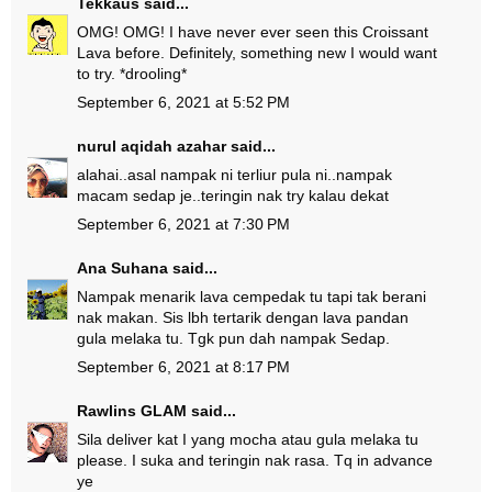
Tekkaus
said...
OMG! OMG! I have never ever seen this Croissant
Lava before. Definitely, something new I would want
to try. *drooling*
September 6, 2021 at 5:52 PM
nurul aqidah azahar
said...
alahai..asal nampak ni terliur pula ni..nampak
macam sedap je..teringin nak try kalau dekat
September 6, 2021 at 7:30 PM
Ana Suhana
said...
Nampak menarik lava cempedak tu tapi tak berani
nak makan. Sis lbh tertarik dengan lava pandan
gula melaka tu. Tgk pun dah nampak Sedap.
September 6, 2021 at 8:17 PM
Rawlins GLAM
said...
Sila deliver kat I yang mocha atau gula melaka tu
please. I suka and teringin nak rasa. Tq in advance
ye