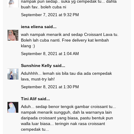
nampak pun sedap.. suka yg cempedak tu... dahla
buah fav.. boleh cuba ni
September 7, 2021 at 9:32 PM
iena eliena
said...
wah nampak menarik and sedap Croissant Lava tu.
Boleh lah cuba nanti. Free delivery kat lembah
klang :)
September 8, 2021 at 1:04 AM
Sunshine Kelly
said...
Aduhhhh... lemah sis bila tau dia ada cempedak
lava, must-try lah!
September 8, 2021 at 1:30 PM
Tini Alif
said...
Aduh... sedap benor tengok gambar croissant tu...
nampak menarik sungguh, dah la warnanya lain
daripada croissant yang biasa, pastu bentuk pun
walla luar biasa... teringin nak rasa croissant
cempedak tu...