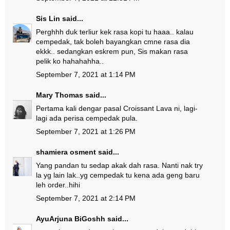
Sis Lin
said...
Perghhh duk terliur kek rasa kopi tu haaa.. kalau
cempedak, tak boleh bayangkan cmne rasa dia
ekkk.. sedangkan eskrem pun, Sis makan rasa
pelik ko hahahahha..
September 7, 2021 at 1:14 PM
Mary Thomas
said...
Pertama kali dengar pasal Croissant Lava ni, lagi-
lagi ada perisa cempedak pula.
September 7, 2021 at 1:26 PM
shamiera osment
said...
Yang pandan tu sedap akak dah rasa. Nanti nak try
la yg lain lak..yg cempedak tu kena ada geng baru
leh order..hihi
September 7, 2021 at 2:14 PM
AyuArjuna BiGoshh
said...