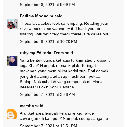
September 6, 2021 at 9:09 PM
Fadima Mooneira
said...
These lava cakes look so tempting. Reading your
review makes me wanna try it. Thank you for
sharing. Will definitely check these lava cakes out.
September 6, 2021 at 10:20 PM
ruby.my Editorial Team
said...
Yang bentuk bunga kat atas tu krim atau croissant
juga Khai? Nampak menarik plak. Teringat
makanan yang mcm ni kat kedai sup. Roti gemok
yang di dalamnya ada sup mushroom pekat.
Sedap. Nak cubalah yang cempedak ni. Mana
neearest Luckin Kopi. Hahaha.
September 7, 2021 at 3:28 AM
marsha
said...
Ala...kat area lembah kelang je ke. Takde
cawangan eh kat Ipoh? Nampak sedap sangat tu
September 7, 2021 at 12:51 PM