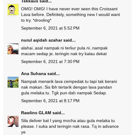
Tekkaus
said...
OMG! OMG! I have never ever seen this Croissant
Lava before. Definitely, something new I would want
to try. *drooling*
September 6, 2021 at 5:52 PM
nurul aqidah azahar
said...
alahai..asal nampak ni terliur pula ni..nampak
macam sedap je..teringin nak try kalau dekat
September 6, 2021 at 7:30 PM
Ana Suhana
said...
Nampak menarik lava cempedak tu tapi tak berani
nak makan. Sis lbh tertarik dengan lava pandan
gula melaka tu. Tgk pun dah nampak Sedap.
September 6, 2021 at 8:17 PM
Rawlins GLAM
said...
Sila deliver kat I yang mocha atau gula melaka tu
please. I suka and teringin nak rasa. Tq in advance
ye