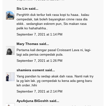
Sis Lin
said...
Perghhh duk terliur kek rasa kopi tu haaa.. kalau
cempedak, tak boleh bayangkan cmne rasa dia
ekkk.. sedangkan eskrem pun, Sis makan rasa
pelik ko hahahahha..
September 7, 2021 at 1:14 PM
Mary Thomas
said...
Pertama kali dengar pasal Croissant Lava ni, lagi-
lagi ada perisa cempedak pula.
September 7, 2021 at 1:26 PM
shamiera osment
said...
Yang pandan tu sedap akak dah rasa. Nanti nak try
la yg lain lak..yg cempedak tu kena ada geng baru
leh order..hihi
September 7, 2021 at 2:14 PM
AyuArjuna BiGoshh
said...