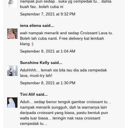
nampak pun sedap.. suka yg cempedak tu... dahla
buah fav.. boleh cuba ni
September 7, 2021 at 9:32 PM
iena eliena
said...
wah nampak menarik and sedap Croissant Lava tu.
Boleh lah cuba nanti. Free delivery kat lembah
klang :)
September 8, 2021 at 1:04 AM
Sunshine Kelly
said...
Aduhhhh... lemah sis bila tau dia ada cempedak
lava, must-try lah!
September 8, 2021 at 1:30 PM
Tini Alif
said...
Aduh... sedap benor tengok gambar croissant tu...
nampak menarik sungguh, dah la warnanya lain
daripada croissant yang biasa, pastu bentuk pun
walla luar biasa... teringin nak rasa croissant
cempedak tu...