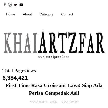
Home
About
Category
Contact
Total Pageviews
6,384,421
First Time Rasa Croissant Lava! Siap Ada
Perisa Cempedak Asli
KHAI ARTZFAR
3.9.21
FOOD REVIEW