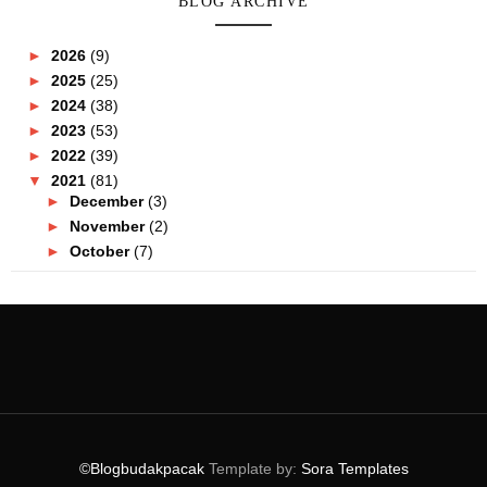
BLOG ARCHIVE
►
2026
(9)
►
2025
(25)
►
2024
(38)
►
2023
(53)
►
2022
(39)
▼
2021
(81)
►
December
(3)
►
November
(2)
►
October
(7)
▼
September
(8)
Belanja RM100 Di Lulu Hypermarket Setia City Mall ...
Coolblog Durian, Cendol & Pandan Kini Di Pasaran U...
Senarai Resort & Chalet Tepi Sungai Di Selangor Ya...
Acar Buah Paling Sedap Aku Pernah Rasa! Korang Waj...
Sedapnya! Korang Wajib Try Maltato, Coco Jar Horli...
First Time Rasa Croissant Lava! Siap Ada Perisa Ce...
©Blogbudakpacak
Template by:
Sora Templates