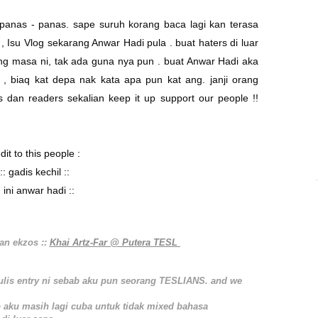
.
 panas - panas. sape suruh korang baca lagi kan terasa
 , Isu Vlog sekarang
Anwar Hadi
pula . buat haters di luar
ng masa ni, tak ada guna nya pun . buat
Anwar Hadi aka
 , biaq kat depa nak kata apa pun kat ang. janji orang
 dan readers sekalian keep it up support our people !!
dit to this people :
::
gadis kechil ::
:
ini anwar hadi
::
n ekzos ::
Khai Artz-Far @ Putera TESL
 tulis entry ni sebab aku pun seorang TESLIANS. and we
b aku masih lagi cuba untuk tidak mixed bahasa