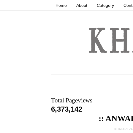
Home
About
Category
Cont
Total Pageviews
6,373,142
:: ANWAR
KHAI ARTZ