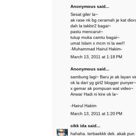
Anonymous said...
Sesat giler la~
ak rase nk bg ceramah je kat dio
dah la takbir2 bagai~
pastu mencarut~
tutup muka camtu bagai~
umat Islam x mcm ni la wei!!
-Muhammad Hairul Hakim-
March 13, 2011 at 1:18 PM
Anonymous said...
sambung lagi~ Baru je ak layan v
ok la dari yg girl2 blogger punyer~
x gemar ak pompuan wat video~
Anwar Hadi ni kire ok la~
-Hairul Hakim
March 13, 2011 at 1:20 PM
cikk ida
said...
hahaha. terbaekkk dek. akak pun 