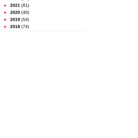
►
2021
(81)
►
2020
(40)
►
2019
(54)
►
2018
(74)
►
2017
(151)
►
2016
(115)
►
2015
(117)
►
2014
(164)
►
2013
(47)
►
2012
(69)
▼
2011
(152)
►
December
(3)
►
November
(4)
►
October
(8)
►
September
(7)
►
August
(12)
►
July
(19)
►
June
(9)
►
May
(9)