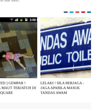
i luar sana .
TED ] GEMPAR !
LELAKI ! SILA BERJAGA -
 MAUT TERJATUH DI
JAGA APABILA MASUK
SQUARE
TANDAS AWAM