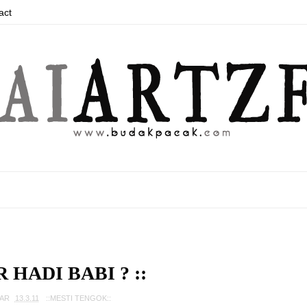
act
 HADI BABI ? ::
FAR
13.3.11
::MESTI TENGOK::