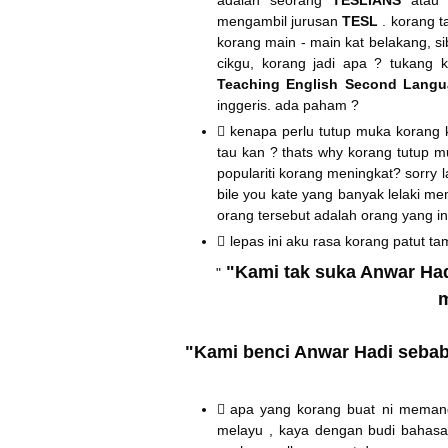
adalah seorang
TESLIANS
atau e
mengambil jurusan
TESL
. korang 
korang main - main kat belakang, s
cikgu, korang jadi apa ? tukang 
Teaching English Second Lang
inggeris. ada paham ?
kenapa perlu tutup muka korang k
tau kan ? thats why korang tutup 
populariti korang meningkat? sorry l
bile you kate yang banyak lelaki m
orang tersebut adalah orang yang i
lepas ini aku rasa korang patut t
"Kami tak suka Anwar Had
"
m
"Kami benci Anwar Hadi sebab 
apa yang korang buat ni memang
melayu , kaya dengan budi bahasa