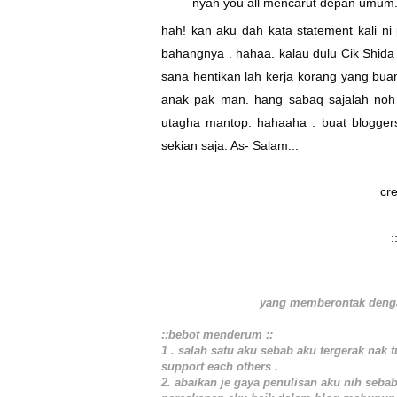
nyah you all mencarut depan umum
hah! kan aku dah kata statement kali ni
bahangnya . hahaa. kalau dulu Cik Shida
sana hentikan lah kerja korang yang bua
anak pak man
. hang sabaq sajalah noh
utagha mantop. hahaaha . buat bloggers
sekian saja. As- Salam...
cre
:
yang memberontak denga
::bebot menderum ::
1 . salah satu aku sebab aku tergerak nak
support each others .
2. abaikan je gaya penulisan aku nih seba