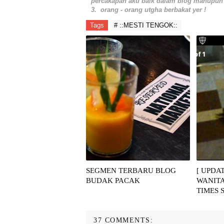
percakapan aku baik dalam blog mahupun d
3. orang - orang utgha berbakat yer !
Tags
# ::MESTI TENGOK::
SEGMEN TERBARU BLOG
[ UPDA
BUDAK PACAK
WANITA
TIMES 
37 COMMENTS: