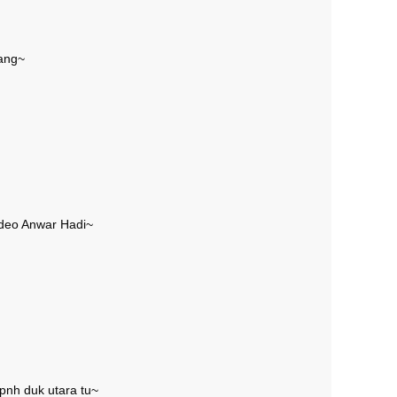
rang~
ideo Anwar Hadi~
pnh duk utara tu~