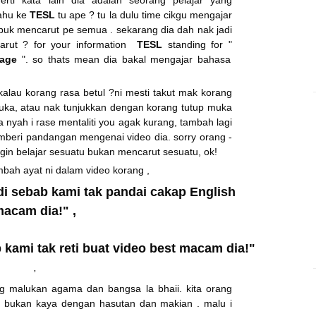
rti kata lain dia adalah seorang pelajar yang
tahu ke
TESL
tu ape ? tu la dulu time cikgu mengajar
ibuk mencarut pe semua . sekarang dia dah nak jadi
karut ? for your information
TESL
standing for "
uage
". so thats mean dia bakal mengajar bahasa
alau korang rasa betul ?ni mesti takut mak korang
muka, atau nak tunjukkan dengan korang tutup muka
a nyah i rase mentaliti you agak kurang, tambah lagi
emberi pandangan mengenai video dia. sorry orang -
ngin belajar sesuatu bukan mencarut ses
uatu, ok!
ambah ayat ni dalam video korang ,
i sebab kami tak pandai cakap English
acam dia!" ,
kami tak reti buat video best macam dia!"
,
 malukan agama dan bangsa la bhaii. kita orang
 bukan kaya dengan hasutan dan makian . malu i