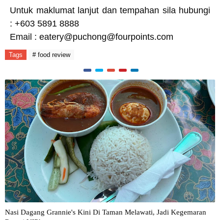
Untuk maklumat lanjut dan tempahan sila hubungi
: +603 5891 8888
Email :
eatery@puchong@fourpoints.com
Tags
# food review
Nasi Dagang Grannie's Kini Di Taman Melawati, Jadi Kegemaran