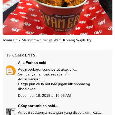
Ayam Epik Marrybrown Sedap Weh! Korang Wajib Try
19 COMMENTS:
Alia Farhan
said...
Aduiii berkeroncong perut akak dik...
Semuanya nampak sedap2 ni...
Aduiii meleleh....
Harga pun ok la not bad jugak utk spread yg
disediakan
December 18, 2018 at 10:08 AM
CXopportunities
said...
Amboiii sedapnya hidangan yang disediakan. Kalau