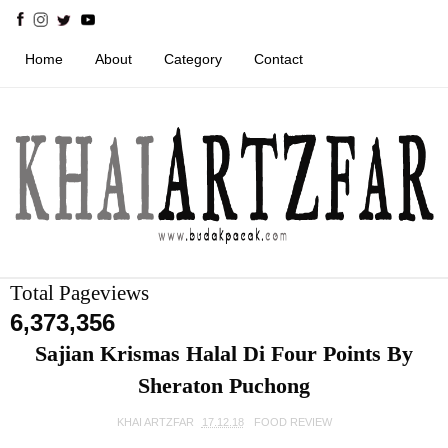
Home
About
Category
Contact
Total Pageviews
6,373,356
Sajian Krismas Halal Di Four Points By
Sheraton Puchong
KHAI ARTZFAR
17.12.18
FOOD REVIEW