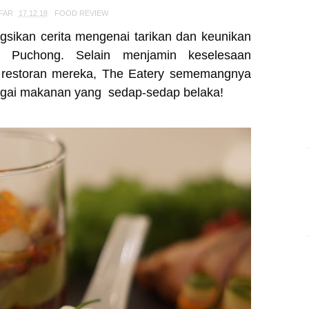
FAR
17.12.18
FOOD REVIEW
gsikan cerita mengenai tarikan dan keunikan
 Puchong. Selain menjamin keselesaan
i restoran mereka, The Eatery sememangnya
bagai makanan yang sedap-sedap belaka!