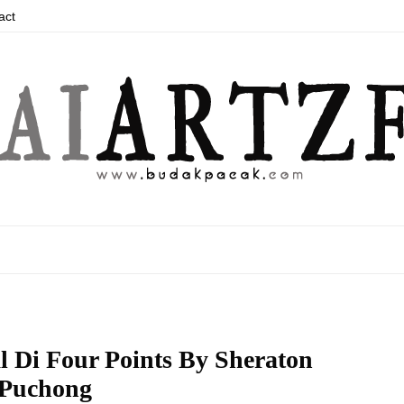
act
l Di Four Points By Sheraton
Puchong