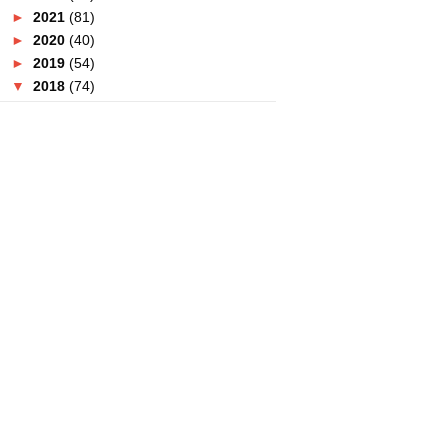
►
2021
(81)
►
2020
(40)
►
2019
(54)
▼
2018
(74)
▼
December
(4)
Lulu Hypermarket Adakan Jumbo
Sale Gila-Gila!
Yoodo Telco Rasmi Untuk
Kejohanan PUBG Pertama Di
...
Sajian Krismas Halal Di Four
Points By Sheraton Pu...
Yoodo Tawar Roaming Percuma
Untuk Harimau Malaya D...
►
November
(2)
►
October
(5)
►
September
(6)
►
August
(3)
►
July
(3)
►
June
(9)