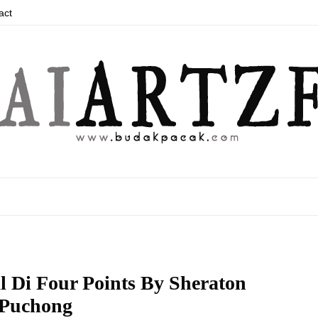
act
l Di Four Points By Sheraton
Puchong