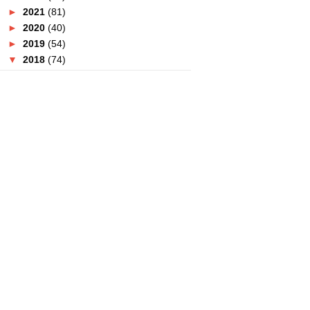
►
2021
(81)
►
2020
(40)
►
2019
(54)
▼
2018
(74)
▼
December
(4)
Lulu Hypermarket Adakan Jumbo
Sale Gila-Gila!
Yoodo Telco Rasmi Untuk
Kejohanan PUBG Pertama Di
...
Sajian Krismas Halal Di Four
Points By Sheraton Pu...
Yoodo Tawar Roaming Percuma
Untuk Harimau Malaya D...
►
November
(2)
►
October
(5)
►
September
(6)
►
August
(3)
►
July
(3)
►
June
(9)