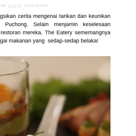
FAR
17.12.18
FOOD REVIEW
gsikan cerita mengenai tarikan dan keunikan
 Puchong. Selain menjamin keselesaan
i restoran mereka, The Eatery sememangnya
bagai makanan yang sedap-sedap belaka!