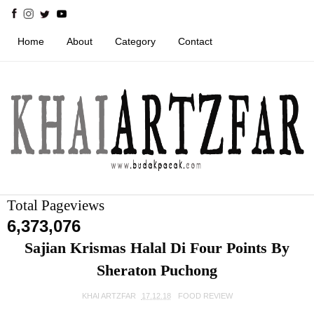
Home
About
Category
Contact
Total Pageviews
6,373,076
Sajian Krismas Halal Di Four Points By
Sheraton Puchong
KHAI ARTZFAR
17.12.18
FOOD REVIEW