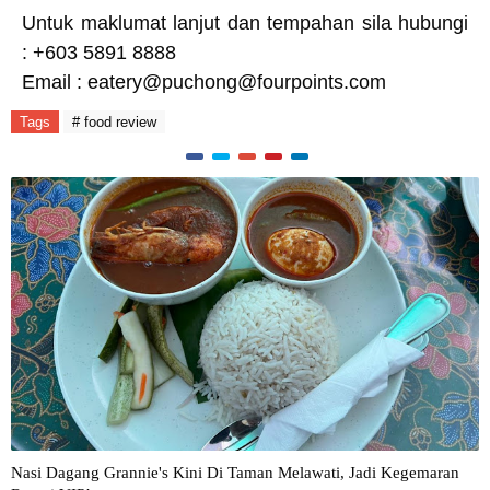
Untuk maklumat lanjut dan tempahan sila hubungi
: +603 5891 8888
Email :
eatery@puchong@fourpoints.com
Tags
# food review
Nasi Dagang Grannie's Kini Di Taman Melawati, Jadi Kegemaran