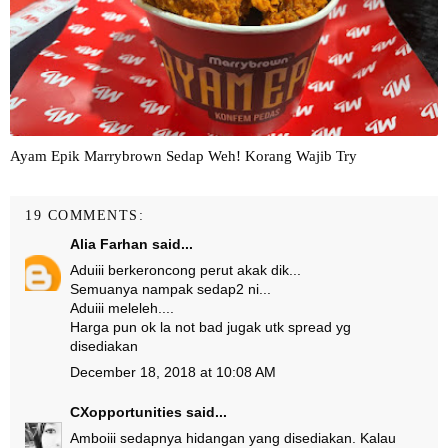
Ayam Epik Marrybrown Sedap Weh! Korang Wajib Try
19 COMMENTS:
Alia Farhan
said...
Aduiii berkeroncong perut akak dik...
Semuanya nampak sedap2 ni...
Aduiii meleleh....
Harga pun ok la not bad jugak utk spread yg
disediakan
December 18, 2018 at 10:08 AM
CXopportunities
said...
Amboiii sedapnya hidangan yang disediakan. Kalau