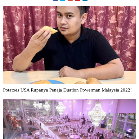
Potatoes USA Rupanya Penaja Duatlon Powerman Malaysia 2022!