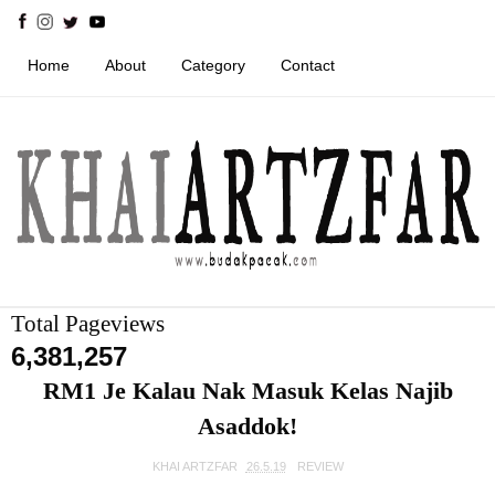
Home
About
Category
Contact
Total Pageviews
6,381,257
RM1 Je Kalau Nak Masuk Kelas Najib
Asaddok!
KHAI ARTZFAR
26.5.19
REVIEW