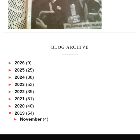
BLOG ARCHIVE
►
2026
(9)
►
2025
(25)
►
2024
(38)
►
2023
(53)
►
2022
(39)
►
2021
(81)
►
2020
(40)
▼
2019
(54)
►
November
(4)
►
October
(5)
►
September
(4)