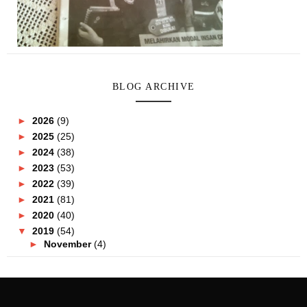
BLOG ARCHIVE
►
2026
(9)
►
2025
(25)
►
2024
(38)
►
2023
(53)
►
2022
(39)
►
2021
(81)
►
2020
(40)
▼
2019
(54)
►
November
(4)
►
October
(5)
►
September
(4)
►
August
(3)