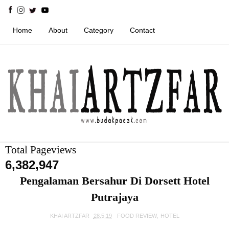
Home
About
Category
Contact
Total Pageviews
6,382,947
Pengalaman Bersahur Di Dorsett Hotel
Putrajaya
KHAI ARTZFAR
28.5.19
FOOD REVIEW
,
HOTEL