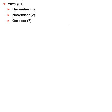
▼
2021
(81)
►
December
(3)
►
November
(2)
►
October
(7)
►
September
(8)
►
August
(10)
▼
July
(11)
Buy 1 Free 1 Nasi Lemak
Marrybrown Bermula 12 Teng...
Terharu Pula Beli Makanan
Pantang Dekat Adik Ini!
Aplikasi Mindful Muslim Bantu Aku
Untuk Tidur
Senarai Promosi & Diskaun Yang
Korang Boleh Dapat ...
Terima Kasih Subway Malaysia
Sumbangkan 10,000 Sub...
Sijil SPM Hilang? Ini Cara Untuk
Dapatkan Balik Cu...
Resipi Sambal Strawberry