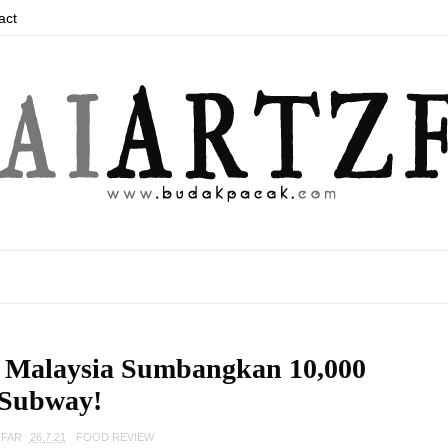
act
 Malaysia Sumbangkan 10,000
Subway!
ZFAR
26.7.21
FOOD REVIEW