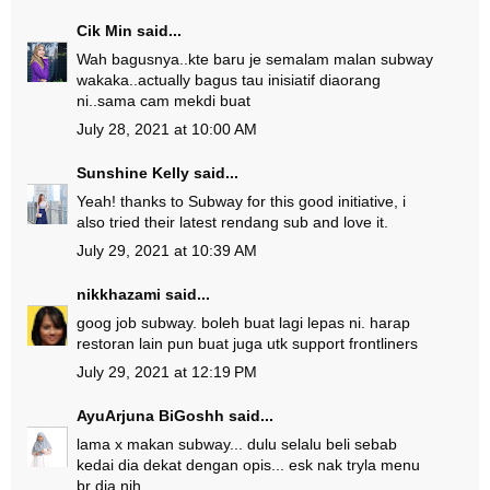
Cik Min
said...
Wah bagusnya..kte baru je semalam malan subway
wakaka..actually bagus tau inisiatif diaorang
ni..sama cam mekdi buat
July 28, 2021 at 10:00 AM
Sunshine Kelly
said...
Yeah! thanks to Subway for this good initiative, i
also tried their latest rendang sub and love it.
July 29, 2021 at 10:39 AM
nikkhazami
said...
goog job subway. boleh buat lagi lepas ni. harap
restoran lain pun buat juga utk support frontliners
July 29, 2021 at 12:19 PM
AyuArjuna BiGoshh
said...
lama x makan subway... dulu selalu beli sebab
kedai dia dekat dengan opis... esk nak tryla menu
br dia nih