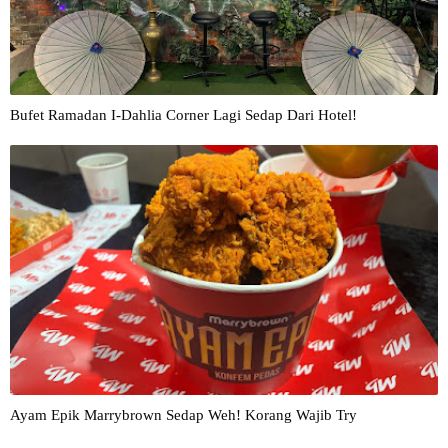
Bufet Ramadan I-Dahlia Corner Lagi Sedap Dari Hotel!
Ayam Epik Marrybrown Sedap Weh! Korang Wajib Try